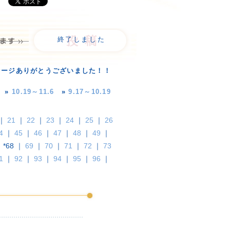
終了しました
セージありがとうございました！！
»
10.19～11.6
»
9.17～10.19
｜
21
｜
22
｜
23
｜
24
｜
25
｜
26
4
｜
45
｜
46
｜
47
｜
48
｜
49
｜
*68 ｜
69
｜
70
｜
71
｜
72
｜
73
1
｜
92
｜
93
｜
94
｜
95
｜
96
｜