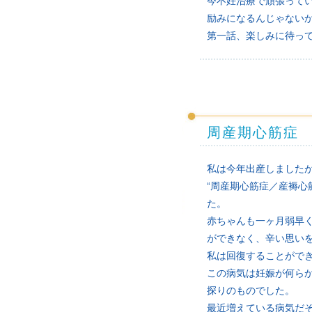
今不妊治療で頑張って
励みになるんじゃない
第一話、楽しみに待っ
周産期心筋症
私は今年出産しました
“周産期心筋症／産褥心
た。
赤ちゃんも一ヶ月弱早
ができなく、辛い思い
私は回復することがで
この病気は妊娠が何ら
探りのものでした。
最近増えている病気だ