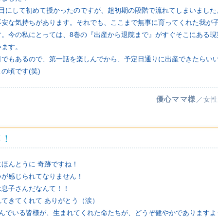
目にして初めて授かったのですが、超初期の段階で流れてしまいました
不安な気持ちがあります。それでも、ここまで無事に育ってくれた我が
す。今の私にとっては、8巻の『出産から退院まで』がすぐそこにある現
います。
日でもあるので、第一話を楽しんでから、予定日通りに出産できたらいい
の頃です(笑)
優心ママ様
／女性
跡！
ほんとうに 奇跡ですね！
いが感じられてなりません！
は息子さんだなんて！！
てきてくれて ありがとう（涙）
育んでいる皆様が、生まれてくれた命たちが、どうぞ健やかであります