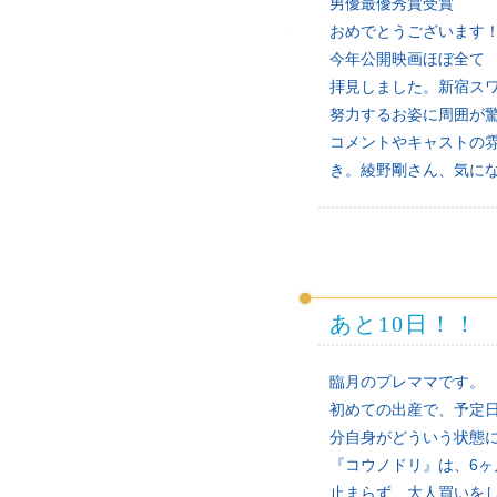
男優最優秀賞受賞
おめでとうございます
今年公開映画ほぼ全て
拝見しました。新宿ス
努力するお姿に周囲が
コメントやキャストの
き。綾野剛さん、気に
あと10日！！
臨月のプレママです。
初めての出産で、予定
分自身がどういう状態
『コウノドリ』は、6
止まらず、大人買いを