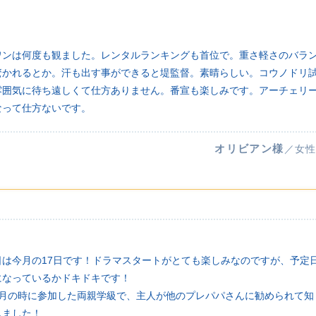
！
ワンは何度も観ました。レンタルランキングも首位で。重さ軽さのバラ
驚かれるとか。汗も出す事ができると堤監督。素晴らしい。コウノドリ
雰囲気に待ち遠しくて仕方ありません。番宣も楽しみです。アーチェリー
なって仕方ないです。
オリビアン様
／女性
日は今月の17日です！ドラマスタートがとても楽しみなのですが、予定
になっているかドキドキです！
ヶ月の時に参加した両親学級で、主人が他のプレパパさんに勧められて知
しました！