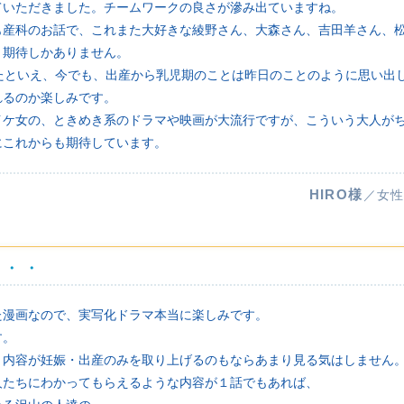
ていただきました。チームワークの良さが滲み出ていますね。
も産科のお話で、これまた大好きな綾野さん、大森さん、吉田羊さん、
う期待しかありません。
したといえ、今でも、出産から乳児期のことは昨日のことのように思い出
れるのか楽しみです。
イケ女の、ときめき系のドラマや映画が大流行ですが、こういう大人が
にこれからも期待しています。
HIRO様
／女性
・・・
た漫画なので、実写化ドラマ本当に楽しみです。
す。
、内容が妊娠・出産のみを取り上げるのもならあまり見る気はしません
人たちにわかってもらえるような内容が１話でもあれば、