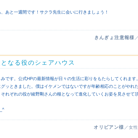
あ、あと一週間です！サクラ先生に会いに行きましょう！
きんぎょ注意報様
糧となる役のシェアハウス
しみです。公式HPの最新情報が日々の生活に彩りをもたらしてくれます
にグッときました。僕はイケメンではないですが年齢相応のことがやれ
、それぞれの役が綾野剛さんの糧となって進化していくお姿を見させて
_^
オリビアン様
／女性