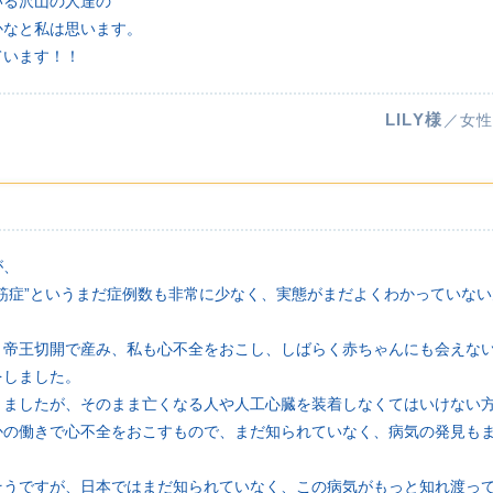
いる沢山の人達の
かなと私は思います。
ています！！
LILY様
／女性
が、
筋症”というまだ症例数も非常に少なく、実態がまだよくわかっていな
く帝王切開で産み、私も心不全をおこし、しばらく赤ちゃんにも会えな
をしました。
きましたが、そのまま亡くなる人や人工心臓を装着しなくてはいけない
かの働きで心不全をおこすもので、まだ知られていなく、病気の発見も
そうですが、日本ではまだ知られていなく、この病気がもっと知れ渡っ