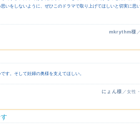
い思いをしないように、ぜひこのドラマで取り上げてほしいと切実に思
mkrythm様
！
いです。そして妊婦の奥様を支えてほしい。
にょん様
／女性
です