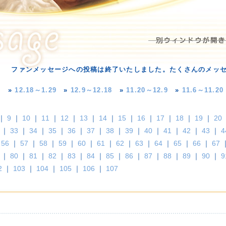
ファンメッセージへの投稿は終了いたしました。たくさんのメッ
»
12.18～1.29
»
12.9～12.18
»
11.20～12.9
»
11.6～11.20
｜
9
｜
10
｜
11
｜
12
｜
13
｜
14
｜
15
｜
16
｜
17
｜
18
｜
19
｜
20
｜
33
｜
34
｜
35
｜
36
｜
37
｜
38
｜
39
｜
40
｜
41
｜
42
｜
43
｜
4
｜
56
｜
57
｜
58
｜
59
｜
60
｜
61
｜
62
｜
63
｜
64
｜
65
｜
66
｜
67
｜
｜
80
｜
81
｜
82
｜
83
｜
84
｜
85
｜
86
｜
87
｜
88
｜
89
｜
90
｜
9
2
｜
103
｜
104
｜
105
｜
106
｜
107
！