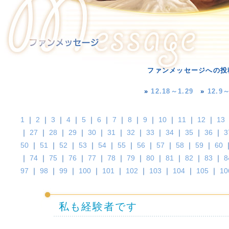
ファンメッセージへの投
»
12.18～1.29
»
12.9～
1
｜
2
｜
3
｜
4
｜
5
｜
6
｜
7
｜
8
｜
9
｜
10
｜
11
｜
12
｜
13
｜
27
｜
28
｜
29
｜
30
｜
31
｜
32
｜
33
｜
34
｜
35
｜
36
｜
3
50
｜
51
｜
52
｜
53
｜
54
｜
55
｜
56
｜
57
｜
58
｜
59
｜
60
｜
74
｜
75
｜
76
｜
77
｜
78
｜
79
｜
80
｜
81
｜
82
｜
83
｜
8
97
｜
98
｜
99
｜
100
｜
101
｜
102
｜
103
｜
104
｜
105
｜
10
私も経験者です