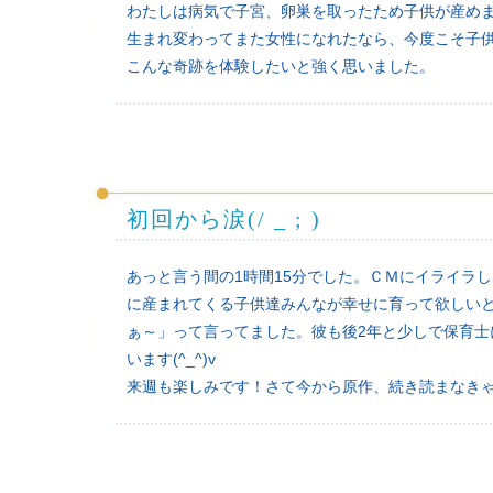
わたしは病気で子宮、卵巣を取ったため子供が産め
生まれ変わってまた女性になれたなら、今度こそ子
こんな奇跡を体験したいと強く思いました。
初回から涙(/ _ ; )
あっと言う間の1時間15分でした。ＣＭにイライラし
に産まれてくる子供達みんなが幸せに育って欲しい
ぁ～」って言ってました。彼も後2年と少しで保育
います(^_^)v
来週も楽しみです！さて今から原作、続き読まなきゃ(