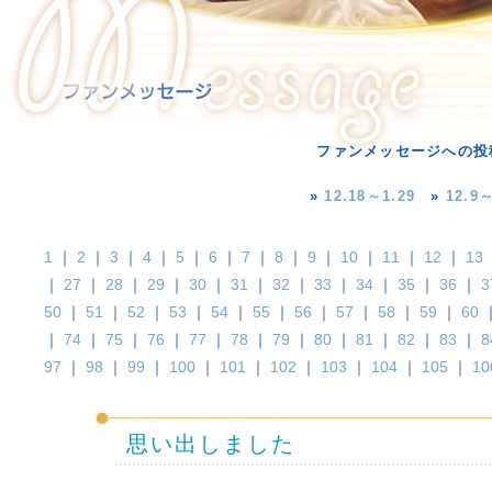
ファンメッセージへの投
»
12.18～1.29
»
12.9～
1
｜
2
｜
3
｜
4
｜
5
｜
6
｜
7
｜
8
｜
9
｜
10
｜
11
｜
12
｜
13
｜
27
｜
28
｜
29
｜
30
｜
31
｜
32
｜
33
｜
34
｜
35
｜
36
｜
3
50
｜
51
｜
52
｜
53
｜
54
｜
55
｜
56
｜
57
｜
58
｜
59
｜
60
｜
74
｜
75
｜
76
｜
77
｜
78
｜
79
｜
80
｜
81
｜
82
｜
83
｜
8
97
｜
98
｜
99
｜
100
｜
101
｜
102
｜
103
｜
104
｜
105
｜
10
思い出しました