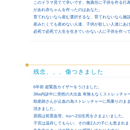
このドラマ見てて辛いです。無責任に子供を作る行
があれ赤ちゃんを作ったのはあなた。
育てれないなら産む選択するな、育てれないなら施
産みたくても産めない人達、子供が欲しい人達にあ
必死で必死で人生を生きていかない人に子供を作っ
残念、、、傷つきました
6年前 超緊急カイザーをうけました。
38w内診中に突然の大出血 有無もなくストレッチャ
助産師さんが止血の為ストレッチャーに馬乗りのま
頂きました。
原因は前置血管。icuへ2泊生死をさまよいました。
子宮は温存してもらい、その後2人の子にも恵まれま