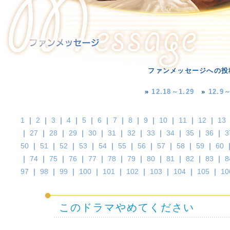
ファンメッセージへの投
»
12.18～1.29
»
12.9～
1
｜
2
｜
3
｜
4
｜
5
｜
6
｜
7
｜
8
｜
9
｜
10
｜
11
｜
12
｜
13
｜
27
｜
28
｜
29
｜
30
｜
31
｜
32
｜
33
｜
34
｜
35
｜
36
｜
3
50
｜
51
｜
52
｜
53
｜
54
｜
55
｜
56
｜
57
｜
58
｜
59
｜
60
｜
74
｜
75
｜
76
｜
77
｜
78
｜
79
｜
80
｜
81
｜
82
｜
83
｜
8
97
｜
98
｜
99
｜
100
｜
101
｜
102
｜
103
｜
104
｜
105
｜
10
このドラマやめてください