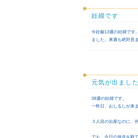
妊婦です
今妊娠13週の妊婦で
ました。来週も絶対見
元気が出まし
38週の妊婦です。
一昨日、おしるしが来
３人目の出産なのに、
でも、今日の放送を観