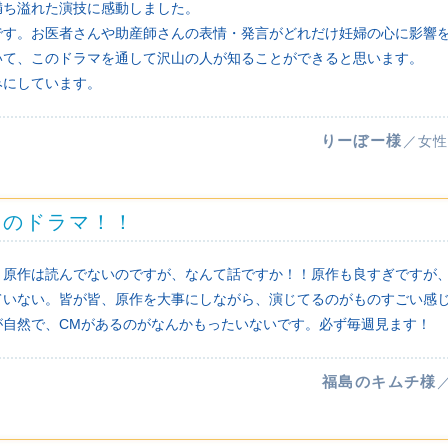
満ち溢れた演技に感動しました。
です。お医者さんや助産師さんの表情・発言がどれだけ妊婦の心に影響
いて、このドラマを通して沢山の人が知ることができると思います。
みにしています。
りーぼー様
／女性
このドラマ！！
。原作は読んでないのですが、なんて話ですか！！原作も良すぎですが
ていない。皆が皆、原作を大事にしながら、演じてるのがものすごい感
が自然で、CMがあるのがなんかもったいないです。必ず毎週見ます！
福島のキムチ様