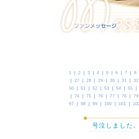
1
｜
2
｜
3
｜
4
｜
5
｜
6
｜
7
｜
8
｜
27
｜
28
｜
29
｜
30
｜
31
｜
32
50
｜
51
｜
52
｜
53
｜
54
｜
55
｜
74
｜
75
｜
76
｜
77
｜
78
｜
79
97
｜
98
｜
99
｜
100
｜
101
｜
10
号泣しました