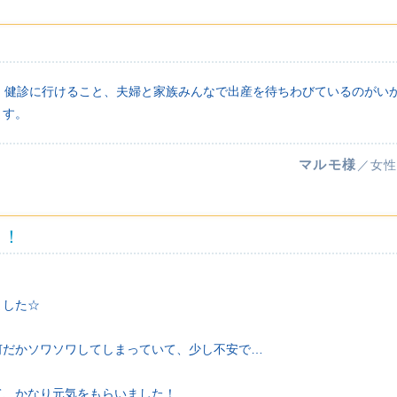
す。健診に行けること、夫婦と家族みんなで出産を待ちわびているのがい
ます。
マルモ様
／女性
た！
ました☆
何だかソワソワしてしまっていて、少し不安で…
て、かなり元気をもらいました！