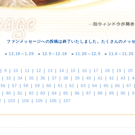
ファンメッセージへの投稿は終了いたしました。たくさんのメッ
»
12.18～1.29
»
12.9～12.18
»
11.20～12.9
»
11.6～11.20
｜
9
｜
10
｜
11
｜
12
｜
13
｜
14
｜
15
｜
16
｜
17
｜
18
｜
19
｜
20
｜
33
｜
34
｜
35
｜
36
｜
37
｜
38
｜
39
｜
40
｜
41
｜
42
｜
43
｜
4
｜
56
｜
57
｜
58
｜
59
｜
60
｜
61
｜
62
｜
63
｜
64
｜
65
｜
66
｜
67
｜
80
｜
81
｜
82
｜
83
｜
84
｜
85
｜
86
｜
87
｜
88
｜
89
｜
90
｜
9
2
｜
103
｜
104
｜
105
｜
106
｜
107
。