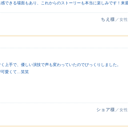
共感できる場面もあり、これからのストーリーも本当に楽しみです！来
ちえ様
／女性
！
ごく上手で、優しい演技で声も変わっていたのでびっくりしました。
が可愛くて…笑笑
！
ショア様
／女性