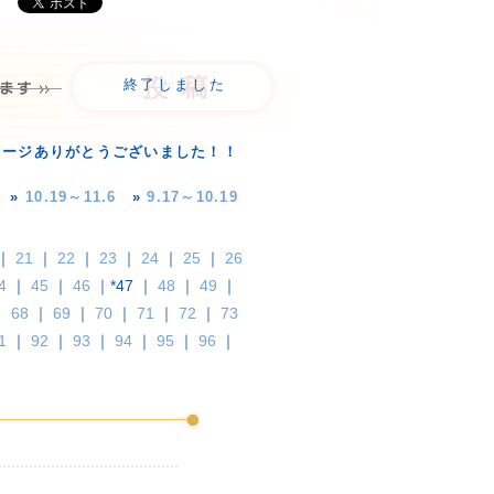
終了しました
セージありがとうございました！！
»
10.19～11.6
»
9.17～10.19
｜
21
｜
22
｜
23
｜
24
｜
25
｜
26
4
｜
45
｜
46
｜*47 ｜
48
｜
49
｜
｜
68
｜
69
｜
70
｜
71
｜
72
｜
73
1
｜
92
｜
93
｜
94
｜
95
｜
96
｜