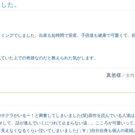
ました。
イミングでしました。出産も短時間で安産。子供達も健康で可愛くて、
れていた上での奇跡なのだと教えられた気がします。
真悠様
／女性
サクラがいるー！と興奮してしまいました(笑)原作を読んでいる人達
^*)そして、話が進んでいくにつれて止まらない涙…。こころが可愛いっ
見えなくなるくらい泣いてしまいました(；∀；)自分自身も個人の産婦