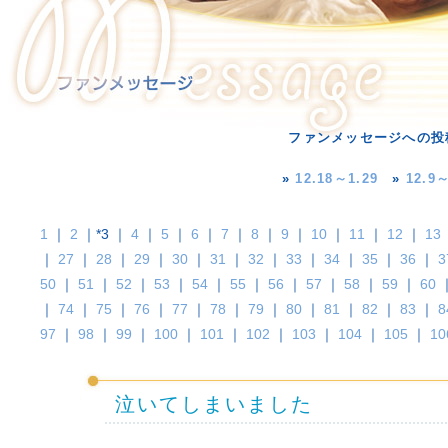
ファンメッセージへの投
»
12.18～1.29
»
12.9～
1
｜
2
｜*3 ｜
4
｜
5
｜
6
｜
7
｜
8
｜
9
｜
10
｜
11
｜
12
｜
13
｜
27
｜
28
｜
29
｜
30
｜
31
｜
32
｜
33
｜
34
｜
35
｜
36
｜
3
50
｜
51
｜
52
｜
53
｜
54
｜
55
｜
56
｜
57
｜
58
｜
59
｜
60
｜
74
｜
75
｜
76
｜
77
｜
78
｜
79
｜
80
｜
81
｜
82
｜
83
｜
8
97
｜
98
｜
99
｜
100
｜
101
｜
102
｜
103
｜
104
｜
105
｜
10
泣いてしまいました