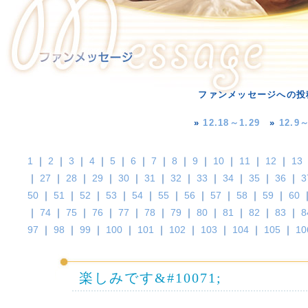
ファンメッセージへの投
»
12.18～1.29
»
12.9～
1
｜
2
｜
3
｜
4
｜
5
｜
6
｜
7
｜
8
｜
9
｜
10
｜
11
｜
12
｜
13
｜
27
｜
28
｜
29
｜
30
｜
31
｜
32
｜
33
｜
34
｜
35
｜
36
｜
3
50
｜
51
｜
52
｜
53
｜
54
｜
55
｜
56
｜
57
｜
58
｜
59
｜
60
｜
74
｜
75
｜
76
｜
77
｜
78
｜
79
｜
80
｜
81
｜
82
｜
83
｜
8
97
｜
98
｜
99
｜
100
｜
101
｜
102
｜
103
｜
104
｜
105
｜
10
楽しみです&#10071;