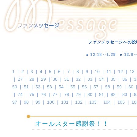
ファンメッセージへの投
»
12.18～1.29
»
12.9～
1
｜
2
｜
3
｜
4
｜
5
｜
6
｜
7
｜
8
｜
9
｜
10
｜
11
｜
12
｜
13
｜
27
｜
28
｜
29
｜
30
｜
31
｜
32
｜
33
｜
34
｜
35
｜
36
｜
3
50
｜
51
｜
52
｜
53
｜
54
｜
55
｜
56
｜
57
｜
58
｜
59
｜
60
｜
74
｜
75
｜
76
｜
77
｜
78
｜
79
｜
80
｜
81
｜
82
｜
83
｜
8
97
｜
98
｜
99
｜
100
｜
101
｜
102
｜
103
｜
104
｜
105
｜
10
オールスター感謝祭！！