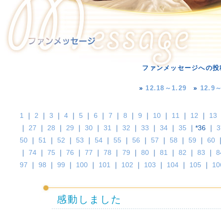
ファンメッセージへの投
»
12.18～1.29
»
12.9～
1
｜
2
｜
3
｜
4
｜
5
｜
6
｜
7
｜
8
｜
9
｜
10
｜
11
｜
12
｜
13
｜
27
｜
28
｜
29
｜
30
｜
31
｜
32
｜
33
｜
34
｜
35
｜*36 ｜
3
50
｜
51
｜
52
｜
53
｜
54
｜
55
｜
56
｜
57
｜
58
｜
59
｜
60
｜
74
｜
75
｜
76
｜
77
｜
78
｜
79
｜
80
｜
81
｜
82
｜
83
｜
8
97
｜
98
｜
99
｜
100
｜
101
｜
102
｜
103
｜
104
｜
105
｜
10
感動しました