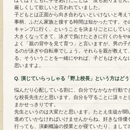
ぼくは子どもに手をあげたことは一度もありません
厳しくして欲しいと言われていました。
子どもとは正面から向き合わないといけないと考え
事柄、ふだん家族と接する時間は短かったです。そ
キャンプに行く、ということを決まりごとにしてい
大きくなってきて、泳ぎで負けたときに行くのをや
よく「親の背中を見て育つ」と言いますが、男の子
るのが泳ぎや自転車でしょう。それらを親が教えて
る、そういうことを一緒にやれば、子どもはそんな
思いますよ。
Q. 演じていらっしゃる「野上校長」という方はど
悩んだり心配している割に、自分でなかなか行動で
な校長先生だと思います。自分を守ることに汲々と
まかせっきりです。
先生というのは大変だと思います。たとえ生徒が聞
進めていかなければいけませんからね。好きな俳優
行っても、演劇概論の授業とか寝ていたり、まして