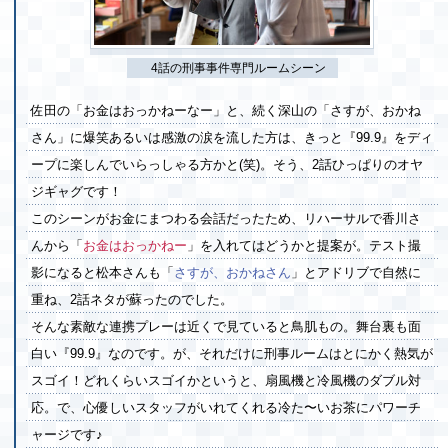
4話の刑事事件専門ルームシーン
佐田の「お金はおっかねーなー」と、続く深山の「さすが、おかね
さん」に爆笑あるいは感激の涙を流した方は、きっと『99.9』をディ
ープに楽しんでいらっしゃる方かと(笑)。そう、2話ひっぱりのオヤ
ジギャグです！
このシーンがお金にまつわる会話だったため、リハーサルで香川さ
んから「
お金はおっかねー
」を入れてはどうかと提案が。テスト撮
影になると松本さんも「
さすが、おかねさん
」とアドリブで自然に
重ね、2話ネタが蘇ったのでした。
そんな素敵な連携プレーは近くで見ていると鳥肌もの。舞台裏も面
白い『99.9』なのです。が、それだけに刑事ルームはとにかく熱気が
スゴイ！どれくらいスゴイかというと、扇風機と冷風機のダブル対
応。で、心優しいスタッフがいれてくれる冷た〜いお茶にパワーチ
ャージです♪