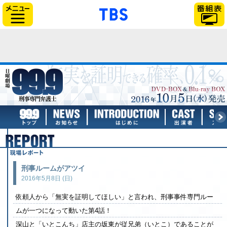
「TBSテレビ」トップ
サイドメニュー
TBSテレビ：日曜劇場『99.9－刑事専門
トップページ
お知らせ
はじめに
出演
現場レポート
刑事ルームがアツイ
2016年5月8日 (日)
依頼人から「無実を証明してほしい」と言われ、刑事事件専門ルー
ムが一つになって動いた第4話！
深山と「いとこんち」店主の坂東が従兄弟（いとこ）であることが