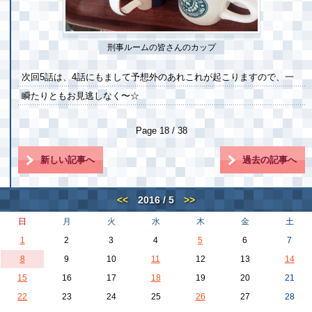
刑事ルームの皆さんのカップ
次回5話は、4話にもまして予想外のあれこれが起こりますので、一
瞬たりともお見逃しなく〜☆
Page 18 / 38
新しい記事へ
過去の記事へ
<<
2016 / 5
>>
日
月
火
水
木
金
土
1
2
3
4
5
6
7
8
9
10
11
12
13
14
15
16
17
18
19
20
21
22
23
24
25
26
27
28