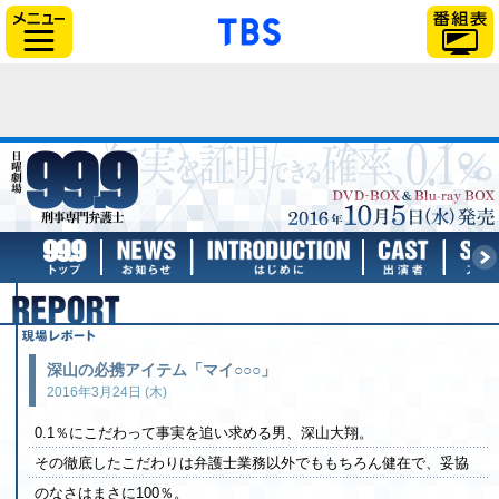
「TBSテレビ」トップ
サイドメニュー
TBSテレビ：日曜劇場『99.9－刑事専門
トップページ
お知らせ
はじめに
出演
現場レポート
深山の必携アイテム「マイ○○○」
2016年3月24日 (木)
0.1％にこだわって事実を追い求める男、深山大翔。
その徹底したこだわりは弁護士業務以外でももちろん健在で、妥協
のなさはまさに100％。