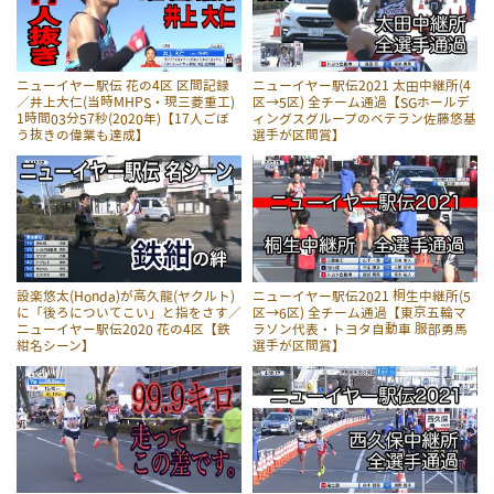
ニューイヤー駅伝 花の4区 区間記録
ニューイヤー駅伝2021 太田中継所(4
／井上大仁(当時MHPS・現三菱重工)
区→5区) 全チーム通過【SGホールデ
1時間03分57秒(2020年)【17人ごぼ
ィングスグループのベテラン佐藤悠基
う抜きの偉業も達成】
選手が区間賞】
設楽悠太(Honda)が高久龍(ヤクルト)
ニューイヤー駅伝2021 桐生中継所(5
に「後ろについてこい」と指をさす／
区→6区) 全チーム通過【東京五輪マ
ニューイヤー駅伝2020 花の4区【鉄
ラソン代表・トヨタ自動車 服部勇馬
紺名シーン】
選手が区間賞】