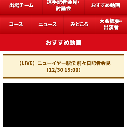
選手記者会見・
出場チーム
おすすめ動画
討論会
大会概要・
コース
ニュース
みどころ
出演者
おすすめ動画
【LIVE】ニューイヤー駅伝 前々日記者会見
【12/30 15:00】