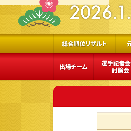
総合順位
リザルト
選手記者会
出場チーム
討論会