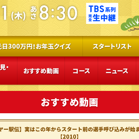
元日
300万円！
お年玉クイズ
スタート
リスト
見・
おすすめ動画
コース
ニュース
おすすめ動画
ヤー駅伝】実はこの年からスタート前の選手呼び込みが始
【2010】