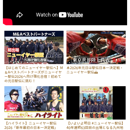
【はじめてのニューイヤー駅伝へ】M
🎍2026年元日は駅伝日本一決定戦・
＆Aベストパートナーズがニューイヤ
ニューイヤー駅伝🌅
ー駅伝2026へ向け強化合宿！初めて
の元日駅伝に挑む！
【ハイライト】ニューイヤー駅伝
【いよいよ明日 #ニューイヤー駅伝】
2026「新年最初の日本一決定戦」
40年連続63回目の出場となる九州地