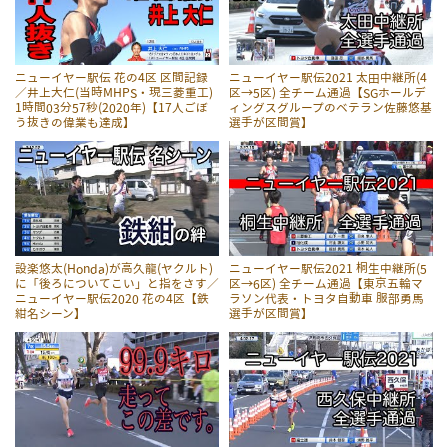
ニューイヤー駅伝 花の4区 区間記録
ニューイヤー駅伝2021 太田中継所(4
／井上大仁(当時MHPS・現三菱重工)
区→5区) 全チーム通過【SGホールデ
1時間03分57秒(2020年)【17人ごぼ
ィングスグループのベテラン佐藤悠基
う抜きの偉業も達成】
選手が区間賞】
設楽悠太(Honda)が高久龍(ヤクルト)
ニューイヤー駅伝2021 桐生中継所(5
に「後ろについてこい」と指をさす／
区→6区) 全チーム通過【東京五輪マ
ニューイヤー駅伝2020 花の4区【鉄
ラソン代表・トヨタ自動車 服部勇馬
紺名シーン】
選手が区間賞】