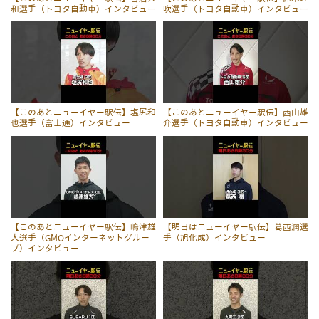
和選手（トヨタ自動車）インタビュー
吹選手（トヨタ自動車）インタビュー
【このあとニューイヤー駅伝】塩尻和
【このあとニューイヤー駅伝】西山雄
也選手（富士通）インタビュー
介選手（トヨタ自動車）インタビュー
【このあとニューイヤー駅伝】嶋津雄
【明日はニューイヤー駅伝】葛西潤選
大選手（GMOインターネットグルー
手（旭化成）インタビュー
プ）インタビュー