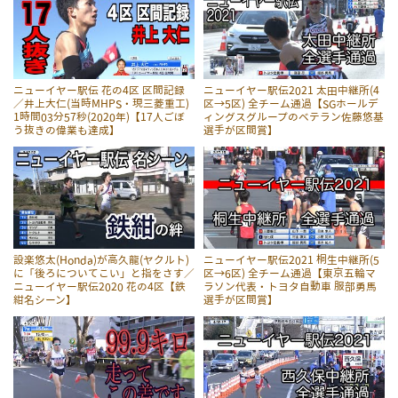
ニューイヤー駅伝 花の4区 区間記録
ニューイヤー駅伝2021 太田中継所(4
／井上大仁(当時MHPS・現三菱重工)
区→5区) 全チーム通過【SGホールデ
1時間03分57秒(2020年)【17人ごぼ
ィングスグループのベテラン佐藤悠基
う抜きの偉業も達成】
選手が区間賞】
設楽悠太(Honda)が高久龍(ヤクルト)
ニューイヤー駅伝2021 桐生中継所(5
に「後ろについてこい」と指をさす／
区→6区) 全チーム通過【東京五輪マ
ニューイヤー駅伝2020 花の4区【鉄
ラソン代表・トヨタ自動車 服部勇馬
紺名シーン】
選手が区間賞】