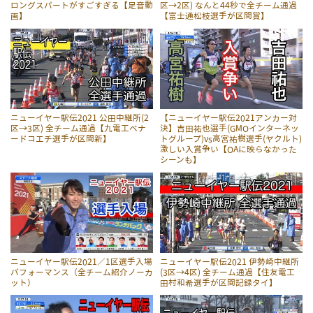
ロングスパートがすごすぎる【足音動
区→2区) なんと44秒で全チーム通過
画】
【富士通松枝選手が区間賞】
ニューイヤー駅伝2021 公田中継所(2
【ニューイヤー駅伝2021アンカー対
区→3区) 全チーム通過【九電工ベナ
決】吉田祐也選手(GMOインターネッ
ードコエチ選手が区間新】
トグループ)vs高宮祐樹選手(ヤクルト)
激しい入賞争い【OAに映らなかった
シーンも】
ニューイヤー駅伝2021／1区選手入場
ニューイヤー駅伝2021 伊勢崎中継所
パフォーマンス（全チーム紹介ノーカ
(3区→4区) 全チーム通過【住友電工
ット）
田村和希選手が区間記録タイ】