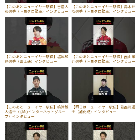
【このあとニューイヤー駅伝】吉居大
【このあとニューイヤー駅伝】鈴木芽
和選手（トヨタ自動車）インタビュー
吹選手（トヨタ自動車）インタビュー
【このあとニューイヤー駅伝】塩尻和
【このあとニューイヤー駅伝】西山雄
也選手（富士通）インタビュー
介選手（トヨタ自動車）インタビュー
【このあとニューイヤー駅伝】嶋津雄
【明日はニューイヤー駅伝】葛西潤選
大選手（GMOインターネットグルー
手（旭化成）インタビュー
プ）インタビュー