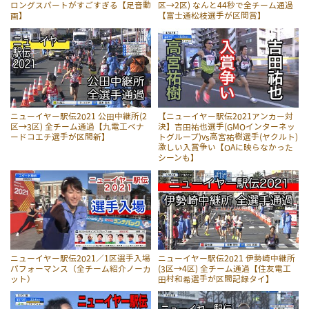
ロングスパートがすごすぎる【足音動
区→2区) なんと44秒で全チーム通過
画】
【富士通松枝選手が区間賞】
ニューイヤー駅伝2021 公田中継所(2
【ニューイヤー駅伝2021アンカー対
区→3区) 全チーム通過【九電工ベナ
決】吉田祐也選手(GMOインターネッ
ードコエチ選手が区間新】
トグループ)vs高宮祐樹選手(ヤクルト)
激しい入賞争い【OAに映らなかった
シーンも】
ニューイヤー駅伝2021／1区選手入場
ニューイヤー駅伝2021 伊勢崎中継所
パフォーマンス（全チーム紹介ノーカ
(3区→4区) 全チーム通過【住友電工
ット）
田村和希選手が区間記録タイ】