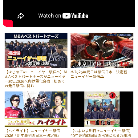
【はじめてのニューイヤー駅伝へ】M
🎍2026年元日は駅伝日本一決定戦・
＆Aベストパートナーズがニューイヤ
ニューイヤー駅伝🌅
ー駅伝2026へ向け強化合宿！初めて
の元日駅伝に挑む！
【ハイライト】ニューイヤー駅伝
【いよいよ明日 #ニューイヤー駅伝】
2026「新年最初の日本一決定戦」
40年連続63回目の出場となる九州地