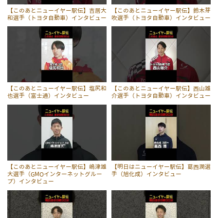
【このあとニューイヤー駅伝】吉居大
【このあとニューイヤー駅伝】鈴木芽
和選手（トヨタ自動車）インタビュー
吹選手（トヨタ自動車）インタビュー
【このあとニューイヤー駅伝】塩尻和
【このあとニューイヤー駅伝】西山雄
也選手（富士通）インタビュー
介選手（トヨタ自動車）インタビュー
【このあとニューイヤー駅伝】嶋津雄
【明日はニューイヤー駅伝】葛西潤選
大選手（GMOインターネットグルー
手（旭化成）インタビュー
プ）インタビュー