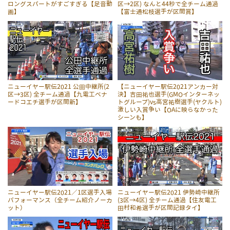
ロングスパートがすごすぎる【足音動
区→2区) なんと44秒で全チーム通過
画】
【富士通松枝選手が区間賞】
ニューイヤー駅伝2021 公田中継所(2
【ニューイヤー駅伝2021アンカー対
区→3区) 全チーム通過【九電工ベナ
決】吉田祐也選手(GMOインターネッ
ードコエチ選手が区間新】
トグループ)vs高宮祐樹選手(ヤクルト)
激しい入賞争い【OAに映らなかった
シーンも】
ニューイヤー駅伝2021／1区選手入場
ニューイヤー駅伝2021 伊勢崎中継所
パフォーマンス（全チーム紹介ノーカ
(3区→4区) 全チーム通過【住友電工
ット）
田村和希選手が区間記録タイ】