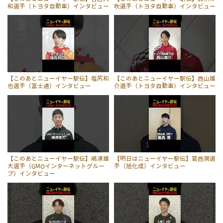
和選手（トヨタ自動車）インタビュー
吹選手（トヨタ自動車）インタビュー
【このあとニューイヤー駅伝】塩尻和
【このあとニューイヤー駅伝】西山雄
也選手（富士通）インタビュー
介選手（トヨタ自動車）インタビュー
【このあとニューイヤー駅伝】嶋津雄
【明日はニューイヤー駅伝】葛西潤選
大選手（GMOインターネットグルー
手（旭化成）インタビュー
プ）インタビュー