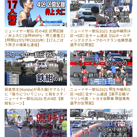
ニューイヤー駅伝 花の4区 区間記録
ニューイヤー駅伝2021 太田中継所(4
／井上大仁(当時MHPS・現三菱重工)
区→5区) 全チーム通過【SGホールデ
1時間03分57秒(2020年)【17人ごぼ
ィングスグループのベテラン佐藤悠基
う抜きの偉業も達成】
選手が区間賞】
設楽悠太(Honda)が高久龍(ヤクルト)
ニューイヤー駅伝2021 桐生中継所(5
に「後ろについてこい」と指をさす／
区→6区) 全チーム通過【東京五輪マ
ニューイヤー駅伝2020 花の4区【鉄
ラソン代表・トヨタ自動車 服部勇馬
紺名シーン】
選手が区間賞】