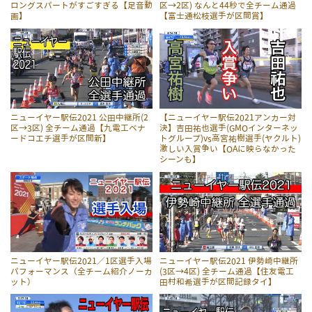
ロングスパートがすごすぎる【足音動
区→2区) なんと44秒で全チーム通過
画】
【富士通松枝選手が区間賞】
ニューイヤー駅伝2021 公田中継所(2
【ニューイヤー駅伝2021アンカー対
区→3区) 全チーム通過【九電工ベナ
決】吉田祐也選手(GMOインターネッ
ードコエチ選手が区間新】
トグループ)vs高宮祐樹選手(ヤクルト)
激しい入賞争い【OAに映らなかった
シーンも】
ニューイヤー駅伝2021／1区選手入場
ニューイヤー駅伝2021 伊勢崎中継所
パフォーマンス（全チーム紹介ノーカ
(3区→4区) 全チーム通過【住友電工
ット）
田村和希選手が区間記録タイ】