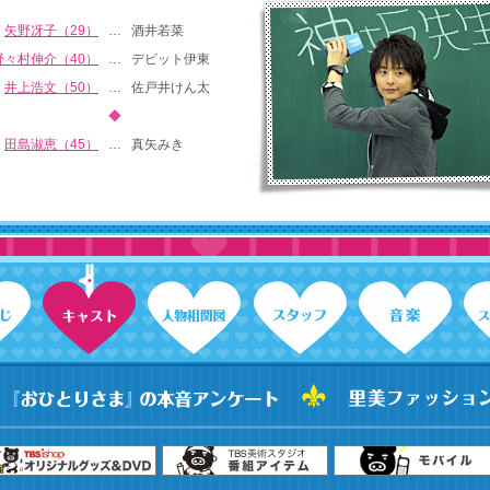
矢野冴子（29）
…
酒井若菜
野々村伸介（40）
…
デビット伊東
井上浩文（50）
…
佐戸井けん太
◆
田島淑恵（45）
…
真矢みき