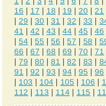
1
|
2
|
3
|
4
|
5
|
6
|
7
|
8
|
16
|
17
|
18
|
19
|
20
|
21
|
29
|
30
|
31
|
32
|
33
|
3
41
|
42
|
43
|
44
|
45
|
46
|
54
|
55
|
56
|
57
|
58
|
5
66
|
67
|
68
|
69
|
70
|
71
|
79
|
80
|
81
|
82
|
83
|
8
91
|
92
|
93
|
94
|
95
|
96
|
103
|
104
|
105
|
106
|
112
|
113
|
114
|
115
|
1