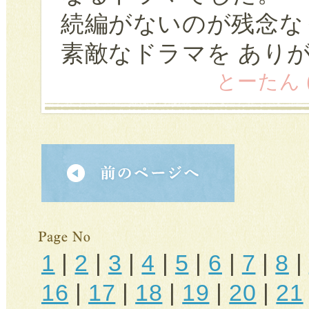
続編がないのが残念な
素敵なドラマを あり
とーたん (3
1
|
2
|
3
|
4
|
5
|
6
|
7
|
8
|
16
|
17
|
18
|
19
|
20
|
21