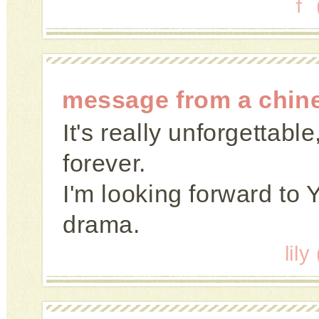
ｆ 
message from a chin
It's really unforgettabl
forever.
I'm looking forward to
drama.
lil