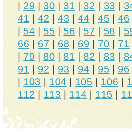
|
29
|
30
|
31
|
32
|
33
|
3
41
|
42
|
43
|
44
|
45
|
46
|
54
|
55
|
56
|
57
|
58
|
5
66
|
67
|
68
|
69
|
70
|
71
|
79
|
80
|
81
|
82
|
83
|
8
91
|
92
|
93
|
94
|
95
|
96
|
103
|
104
|
105
|
106
|
112
|
113
|
114
|
115
|
1