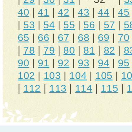
40
|
41
|
42
|
43
|
44
|
45
|
53
|
54
|
55
|
56
|
57
|
5
65
|
66
|
67
|
68
|
69
|
70
|
78
|
79
|
80
|
81
|
82
|
8
90
|
91
|
92
|
93
|
94
|
95
102
|
103
|
104
|
105
|
1
|
112
|
113
|
114
|
115
|