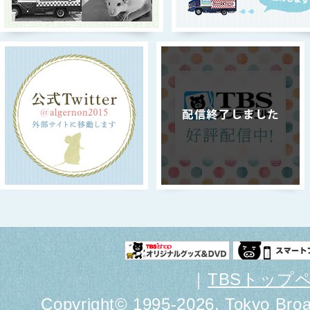
｜
TBSトップ
Copyright
©
1995-2026, Tokyo Broad