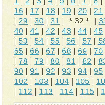
1
|
2
|
3
|
4
|
5
|
6
|
7
|
8
|
16
|
17
|
18
|
19
|
20
|
21
|
29
|
30
|
31
| ＊32＊ |
3
40
|
41
|
42
|
43
|
44
|
45
|
53
|
54
|
55
|
56
|
57
|
5
65
|
66
|
67
|
68
|
69
|
70
|
78
|
79
|
80
|
81
|
82
|
8
90
|
91
|
92
|
93
|
94
|
95
102
|
103
|
104
|
105
|
1
|
112
|
113
|
114
|
115
|