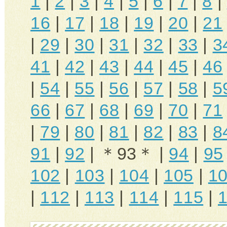
1
|
2
|
3
|
4
|
5
|
6
|
7
|
8
|
16
|
17
|
18
|
19
|
20
|
21
|
29
|
30
|
31
|
32
|
33
|
3
41
|
42
|
43
|
44
|
45
|
46
|
54
|
55
|
56
|
57
|
58
|
5
66
|
67
|
68
|
69
|
70
|
71
|
79
|
80
|
81
|
82
|
83
|
8
91
|
92
| ＊93＊ |
94
|
95
102
|
103
|
104
|
105
|
1
|
112
|
113
|
114
|
115
|