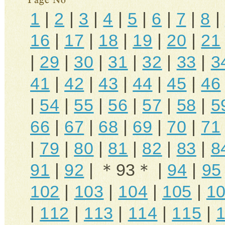
1
|
2
|
3
|
4
|
5
|
6
|
7
|
8
|
16
|
17
|
18
|
19
|
20
|
21
|
29
|
30
|
31
|
32
|
33
|
3
41
|
42
|
43
|
44
|
45
|
46
|
54
|
55
|
56
|
57
|
58
|
5
66
|
67
|
68
|
69
|
70
|
71
|
79
|
80
|
81
|
82
|
83
|
8
91
|
92
| ＊93＊ |
94
|
95
102
|
103
|
104
|
105
|
1
|
112
|
113
|
114
|
115
|