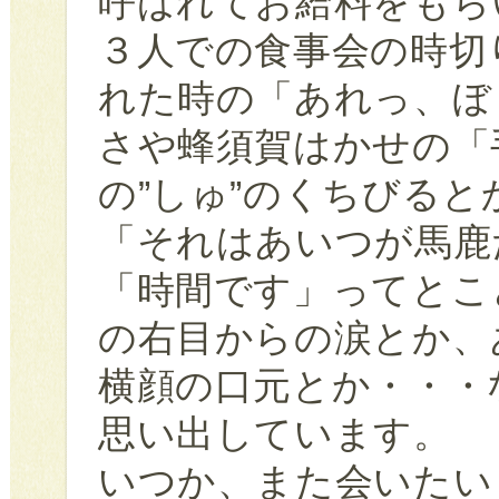
呼ばれてお給料をもら
３人での食事会の時切
れた時の「あれっ、ぼ
さや蜂須賀はかせの「
の”しゅ”のくちびる
「それはあいつが馬鹿
「時間です」ってとこ
の右目からの涙とか、
横顔の口元とか・・・
思い出しています。
いつか、また会いたい