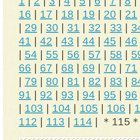
1
|
2
|
3
|
4
|
5
|
6
|
7
|
8
|
16
|
17
|
18
|
19
|
20
|
21
|
29
|
30
|
31
|
32
|
33
|
3
41
|
42
|
43
|
44
|
45
|
46
|
54
|
55
|
56
|
57
|
58
|
5
66
|
67
|
68
|
69
|
70
|
71
|
79
|
80
|
81
|
82
|
83
|
8
91
|
92
|
93
|
94
|
95
|
96
|
103
|
104
|
105
|
106
|
112
|
113
|
114
| ＊115＊