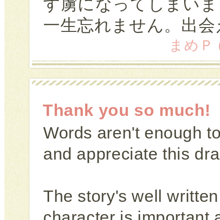
す虜になってしまいま
一生忘れません。出会
まめＰ (4
Thank you so much!
Words aren't enough t
and appreciate this d
The story's well writte
character is important 