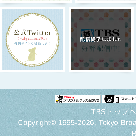
｜
TBSトップ
Copyright
©
1995-2026, Tokyo Broad
R