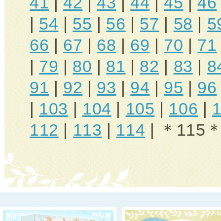
41
|
42
|
43
|
44
|
45
|
46
|
54
|
55
|
56
|
57
|
58
|
5
66
|
67
|
68
|
69
|
70
|
71
|
79
|
80
|
81
|
82
|
83
|
8
91
|
92
|
93
|
94
|
95
|
96
|
103
|
104
|
105
|
106
|
112
|
113
|
114
| ＊115＊