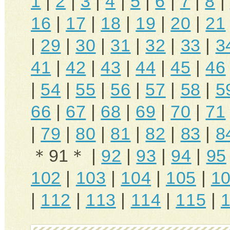
1
|
2
|
3
|
4
|
5
|
6
|
7
|
8
|
16
|
17
|
18
|
19
|
20
|
21
|
29
|
30
|
31
|
32
|
33
|
3
41
|
42
|
43
|
44
|
45
|
46
|
54
|
55
|
56
|
57
|
58
|
5
66
|
67
|
68
|
69
|
70
|
71
|
79
|
80
|
81
|
82
|
83
|
8
＊91＊ |
92
|
93
|
94
|
95
102
|
103
|
104
|
105
|
1
|
112
|
113
|
114
|
115
|