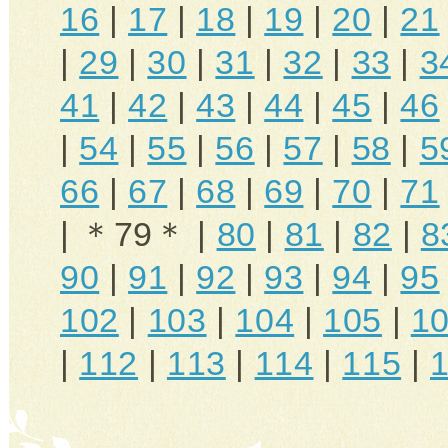
16
|
17
|
18
|
19
|
20
|
21
|
29
|
30
|
31
|
32
|
33
|
3
41
|
42
|
43
|
44
|
45
|
46
|
54
|
55
|
56
|
57
|
58
|
5
66
|
67
|
68
|
69
|
70
|
71
| ＊79＊ |
80
|
81
|
82
|
8
90
|
91
|
92
|
93
|
94
|
95
102
|
103
|
104
|
105
|
1
|
112
|
113
|
114
|
115
|