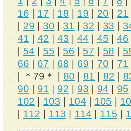
1
|
2
|
3
|
4
|
5
|
6
|
7
|
8
|
16
|
17
|
18
|
19
|
20
|
21
|
29
|
30
|
31
|
32
|
33
|
3
41
|
42
|
43
|
44
|
45
|
46
|
54
|
55
|
56
|
57
|
58
|
5
66
|
67
|
68
|
69
|
70
|
71
| ＊79＊ |
80
|
81
|
82
|
8
90
|
91
|
92
|
93
|
94
|
95
102
|
103
|
104
|
105
|
1
|
112
|
113
|
114
|
115
|