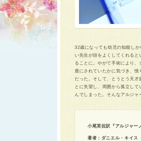
32歳になっても幼児の知能し
い先生が頭をよくしてくれると
ることに。やがて手術により、
鹿にされていたかに気づき、憤
だった。そして、とうとう天才
とに失望し、周囲から孤立して
んでしまった。そんなアルジャ
小尾芙佐訳『アルジャー
著者：ダニエル・キイス