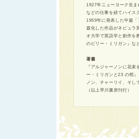
1927年ニューヨーク生
などの仕事を経てハイス
1959年に発表した中篇
篇化した作品がネビュラ
オ大学で英語学と創作を
のビリー・ミリガン』など
著書
『アルジャーノンに花束を
ー・ミリガンと23 の棺
ノン、チャーリイ、そし
（以上早川書房刊行）