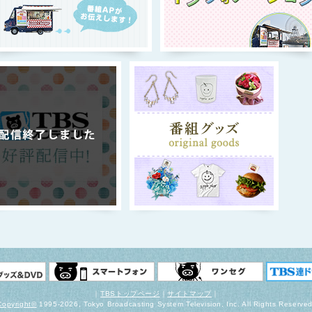
｜
TBSトップページ
｜
サイトマップ
｜
Copyright
©
1995-2026, Tokyo Broadcasting System Television, Inc. All Rights Reserved