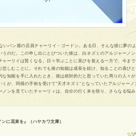
かないパン屋の店員チャーリイ・ゴードン。ある日、そんな彼に夢の
いうのだ。この申し出にとびついた彼は、白ネズミのアルジャーノン
チャーリイは賢くなる。日々学ぶことに喜びを覚える一方で、今まで
り悲しむことに。それでも彼の知能は成長を続け、知ることの喜びと
的な知能を手に入れたとき、彼は絶対的だと思っていた周りの人々が
いくが、同様の手術を受けて“天才ネズミ”となっていたアルジャーノ
ーノンを見ていたチャーリィは、自分の行く末を悟り、さらなる悩み
ノンに花束を』（ハヤカワ文庫）