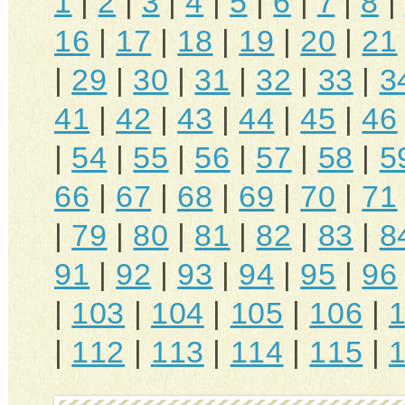
1
|
2
|
3
|
4
|
5
|
6
|
7
|
8
|
16
|
17
|
18
|
19
|
20
|
21
|
29
|
30
|
31
|
32
|
33
|
3
41
|
42
|
43
|
44
|
45
|
46
|
54
|
55
|
56
|
57
|
58
|
5
66
|
67
|
68
|
69
|
70
|
71
|
79
|
80
|
81
|
82
|
83
|
8
91
|
92
|
93
|
94
|
95
|
96
|
103
|
104
|
105
|
106
|
|
112
|
113
|
114
|
115
|