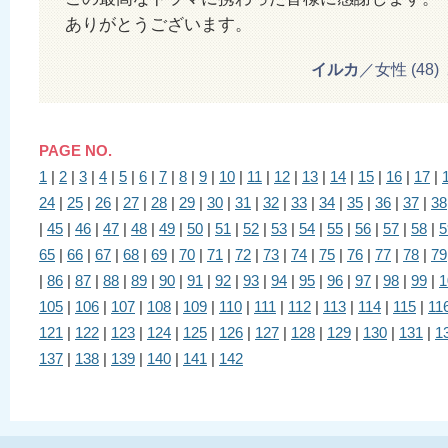
ありがとうございます。
イルカ
／女性 (48) 20
PAGE NO.
1
|
2
|
3
|
4
|
5
|
6
|
7
|
8
|
9
|
10
|
11
|
12
|
13
|
14
|
15
|
16
|
17
|
24
|
25
|
26
|
27
|
28
|
29
|
30
|
31
|
32
|
33
|
34
|
35
|
36
|
37
|
38
|
45
|
46
|
47
|
48
|
49
|
50
|
51
|
52
|
53
|
54
|
55
|
56
|
57
|
58
|
5
65
|
66
|
67
|
68
|
69
|
70
|
71
|
72
|
73
|
74
|
75
|
76
|
77
|
78
|
79
|
86
|
87
|
88
|
89
|
90
|
91
|
92
|
93
|
94
|
95
|
96
|
97
|
98
|
99
|
1
105
|
106
|
107
|
108
|
109
|
110
|
111
|
112
|
113
|
114
|
115
|
11
121
|
122
|
123
|
124
|
125
|
126
|
127
|
128
|
129
|
130
|
131
|
1
137
|
138
|
139
|
140
|
141
|
142