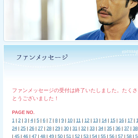
ファンメッセージの受付は終了いたしました。たくさ
とうございました！
PAGE NO.
1
|
2
|
3
|
4
|
5
|
6
|
7
|
8
|
9
|
10
|
11
|
12
|
13
|
14
|
15
|
16
|
17
|
24
|
25
|
26
|
27
|
28
|
29
|
30
|
31
|
32
|
33
|
34
|
35
|
36
|
37
|
38
|
45
|
46
|
47
|
48
|
49
|
50
|
51
|
52
|
53
|
54
|
55
|
56
|
57
|
58
|
5