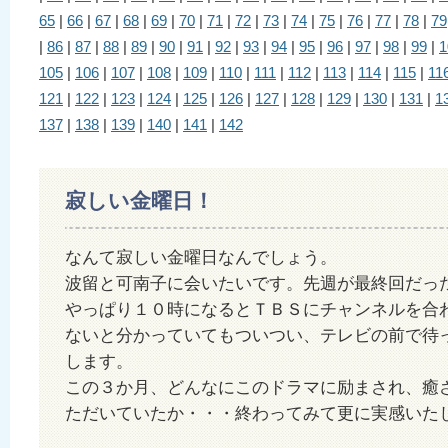
65
|
66
|
67
|
68
|
69
|
70
|
71
|
72
|
73
|
74
|
75
|
76
|
77
|
78
|
79
|
86
|
87
|
88
|
89
|
90
|
91
|
92
|
93
|
94
|
95
|
96
|
97
|
98
|
99
|
1
105
|
106
|
107
|
108
|
109
|
110
|
111
|
112
|
113
|
114
|
115
|
11
121
|
122
|
123
|
124
|
125
|
126
|
127
|
128
|
129
|
130
|
131
|
1
137
|
138
|
139
|
140
|
141
|
142
寂しい金曜日！
なんて寂しい金曜日なんでしょう。
波留と可南子に会いたいです。先週が最終回だっ
やっぱり１０時になるとＴＢＳにチャンネルを合
ないと分かっていてもついつい、テレビの前で待
します。
この３か月、どんなにこのドラマに励まされ、癒
ただいていたか・・・終わってみて更に実感いた