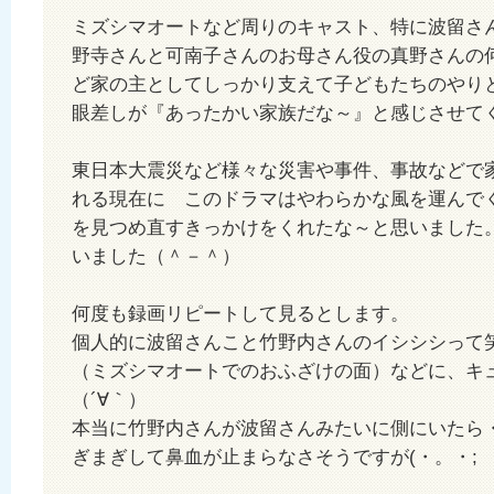
ミズシマオートなど周りのキャスト、特に波留さ
野寺さんと可南子さんのお母さん役の真野さんの
ど家の主としてしっかり支えて子どもたちのやり
眼差しが『あったかい家族だな～』と感じさせて
東日本大震災など様々な災害や事件、事故などで
れる現在に このドラマはやわらかな風を運んで
を見つめ直すきっかけをくれたな～と思いました
いました（＾－＾）
何度も録画リピートして見るとします。
個人的に波留さんこと竹野内さんのイシシシって
（ミズシマオートでのおふざけの面）などに、キ
（´∀｀）
本当に竹野内さんが波留さんみたいに側にいたら
ぎまぎして鼻血が止まらなさそうですが(・。・;