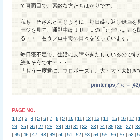
て真面目で、素敵な方たちばかりです。
私も、皆さんと同じように、毎日繰り返し録画を
ージを見て、通勤中はＪＵＪＵの「ただいま」を
る・・・もうプロ中毒の日々を送っています。
毎日寝不足で、生活に支障をきたしているのです
続きそうです・・・
「もう一度君に、プロポーズ」、大・大・大好き
printemps
／女性 (42) 2
PAGE NO.
1
|
2
|
3
|
4
|
5
|
6
|
7
|
8
|
9
|
10
|
11
|
12
|
13
|
14
|
15
|
16
|
17
|
24
|
25
|
26
|
27
|
28
|
29
|
30
|
31
|
32
|
33
|
34
|
35
|
36
|
37
|
38
|
45
|
46
|
47
|
48
|
49
|
50
|
51
|
52
|
53
|
54
|
55
|
56
|
57
|
58
|
5