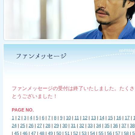
ファンメッセージの受付は終了いたしました。たくさ
とうございました！
PAGE NO.
1
|
2
|
3
|
4
|
5
|
6
|
7
|
8
|
9
|
10
|
11
|
12
|
13
|
14
|
15
|
16
|
17
|
24
|
25
|
26
|
27
|
28
|
29
|
30
|
31
|
32
|
33
|
34
|
35
|
36
|
37
|
38
|
45
|
46
|
47
|
48
|
49
|
50
|
51
|
52
|
53
|
54
|
55
|
56
|
57
|
58
|
5