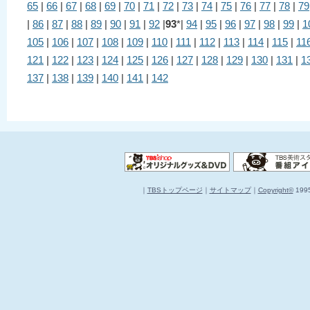
65
|
66
|
67
|
68
|
69
|
70
|
71
|
72
|
73
|
74
|
75
|
76
|
77
|
78
|
79
|
86
|
87
|
88
|
89
|
90
|
91
|
92
|
93
*|
94
|
95
|
96
|
97
|
98
|
99
|
1
105
|
106
|
107
|
108
|
109
|
110
|
111
|
112
|
113
|
114
|
115
|
11
121
|
122
|
123
|
124
|
125
|
126
|
127
|
128
|
129
|
130
|
131
|
1
137
|
138
|
139
|
140
|
141
|
142
｜
TBSトップページ
｜
サイトマップ
｜
Copyright
©
1995