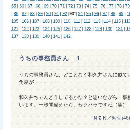
65
|
66
|
67
|
68
|
69
|
70
|
71
|
72
|
73
|
74
|
75
|
76
|
77
|
78
|
79
|
86
|
87
|
88
|
89
|
90
|
91
|
92
|
93
*|
94
|
95
|
96
|
97
|
98
|
99
|
1
105
|
106
|
107
|
108
|
109
|
110
|
111
|
112
|
113
|
114
|
115
|
11
121
|
122
|
123
|
124
|
125
|
126
|
127
|
128
|
129
|
130
|
131
|
1
137
|
138
|
139
|
140
|
141
|
142
うちの事務員さん １
うちの事務員さん、どことなく和久井さんに似て
角度が・・・・・
和久井ちゃんどうしてるかな？と思いながら、事
います。一歩間違えたら、セクハラですね（笑）
ＮＺＫ
／男性 (48) 2