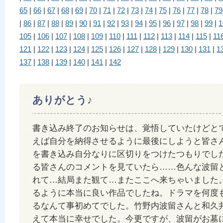
65
|
66
|
67
|
68
|
69
|
70
|
71
|
72
|
73
|
74
|
75
|
76
|
77
|
78
|
79
|
86
|
87
|
88
|
89
|
90
|
91
|
92
|
93
|
94
|
95
|
96
|
97
|
98
|
99
|
1
105
|
106
|
107
|
108
|
109
|
110
|
111
|
112
|
113
|
114
|
115
|
11
121
|
122
|
123
|
124
|
125
|
126
|
127
|
128
|
129
|
130
|
131
|
1
137
|
138
|
139
|
140
|
141
|
142
ありがとう♪
書き込み終了のお知らせは、覚悟していたけどと
えば自分を納得させるように最後にしようと皆さ
を書き込み自分なりに区切りをつけたつもりでし
る皆さんのコメントを見ていたら……色んな波留
れて…結局また観て…またここへ来ちゃいました
るように本当に良い作品でしたね。ドラマを何度
るなんて事初めてでした。竹野内波留さんと和久
えて本当に幸せでした。今更ですが、波留がお墓