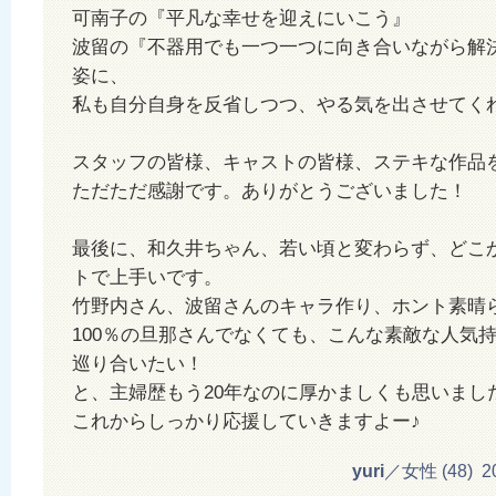
可南子の『平凡な幸せを迎えにいこう』
波留の『不器用でも一つ一つに向き合いながら解
姿に、
私も自分自身を反省しつつ、やる気を出させてく
スタッフの皆様、キャストの皆様、ステキな作品
ただただ感謝です。ありがとうございました！
最後に、和久井ちゃん、若い頃と変わらず、どこ
トで上手いです。
竹野内さん、波留さんのキャラ作り、ホント素晴
100％の旦那さんでなくても、こんな素敵な人気
巡り合いたい！
と、主婦歴もう20年なのに厚かましくも思いまし
これからしっかり応援していきますよー♪
yuri
／女性 (48) 201