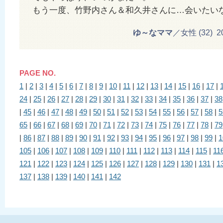
もう一度、竹野内さん＆和久井さんに…会いたい
ゆ～なママ
／女性 (32) 201
PAGE NO.
1
|
2
|
3
|
4
|
5
|
6
|
7
|
8
|
9
|
10
|
11
|
12
|
13
|
14
|
15
|
16
|
17
|
24
|
25
|
26
|
27
|
28
|
29
|
30
|
31
|
32
|
33
|
34
|
35
|
36
|
37
|
38
|
45
|
46
|
47
|
48
|
49
|
50
|
51
|
52
|
53
|
54
|
55
|
56
|
57
|
58
|
5
65
|
66
|
67
|
68
|
69
|
70
|
71
|
72
|
73
|
74
|
75
|
76
|
77
|
78
|
79
|
86
|
87
|
88
|
89
|
90
|
91
|
92
|
93
|
94
|
95
|
96
|
97
|
98
|
99
|
1
105
|
106
|
107
|
108
|
109
|
110
|
111
|
112
|
113
|
114
|
115
|
11
121
|
122
|
123
|
124
|
125
|
126
|
127
|
128
|
129
|
130
|
131
|
1
137
|
138
|
139
|
140
|
141
|
142