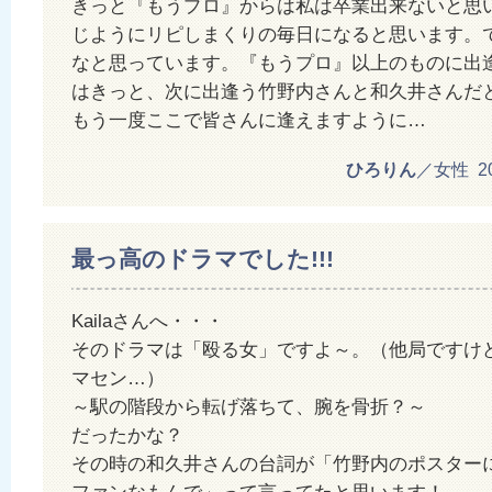
きっと『もうプロ』からは私は卒業出来ないと思
じようにリピしまくりの毎日になると思います。
なと思っています。『もうプロ』以上のものに出
はきっと、次に出逢う竹野内さんと和久井さんだ
もう一度ここで皆さんに逢えますように…
ひろりん
／女性 201
最っ高のドラマでした!!!
Kailaさんへ・・・
そのドラマは「殴る女」ですよ～。（他局ですけ
マセン…）
～駅の階段から転げ落ちて、腕を骨折？～
だったかな？
その時の和久井さんの台詞が「竹野内のポスター