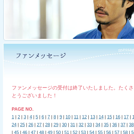
ファンメッセージの受付は終了いたしました。たくさ
とうございました！
PAGE NO.
1
|
2
|
3
|
4
|
5
|
6
|
7
|
8
|
9
|
10
|
11
|
12
|
13
|
14
|
15
|
16
|
17
|
24
|
25
|
26
|
27
|
28
|
29
|
30
|
31
|
32
|
33
|
34
|
35
|
36
|
37
|
38
|
45
|
46
|
47
|
48
|
49
|
50
|
51
|
52
|
53
|
54
|
55
|
56
|
57
|
58
|
5