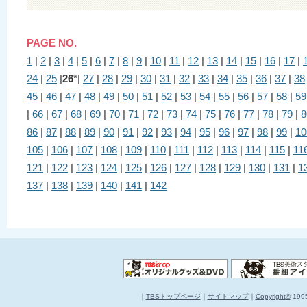
PAGE NO.
1
|
2
|
3
|
4
|
5
|
6
|
7
|
8
|
9
|
10
|
11
|
12
|
13
|
14
|
15
|
16
|
17
|
24
|
25
|
26
*|
27
|
28
|
29
|
30
|
31
|
32
|
33
|
34
|
35
|
36
|
37
|
38
45
|
46
|
47
|
48
|
49
|
50
|
51
|
52
|
53
|
54
|
55
|
56
|
57
|
58
|
59
|
66
|
67
|
68
|
69
|
70
|
71
|
72
|
73
|
74
|
75
|
76
|
77
|
78
|
79
|
8
86
|
87
|
88
|
89
|
90
|
91
|
92
|
93
|
94
|
95
|
96
|
97
|
98
|
99
|
10
105
|
106
|
107
|
108
|
109
|
110
|
111
|
112
|
113
|
114
|
115
|
11
121
|
122
|
123
|
124
|
125
|
126
|
127
|
128
|
129
|
130
|
131
|
1
137
|
138
|
139
|
140
|
141
|
142
｜
TBSトップページ
｜
サイトマップ
｜
Copyright
©
1995