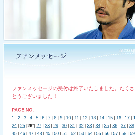
ファンメッセージの受付は終了いたしました。たくさ
とうございました！
PAGE NO.
1
|
2
|
3
|
4
|
5
|
6
|
7
|
8
|
9
|
10
|
11
|
12
|
13
|
14
|
15
|
16
|
17
|
24
|
25
|
26
*|
27
|
28
|
29
|
30
|
31
|
32
|
33
|
34
|
35
|
36
|
37
|
38
45
|
46
|
47
|
48
|
49
|
50
|
51
|
52
|
53
|
54
|
55
|
56
|
57
|
58
|
59