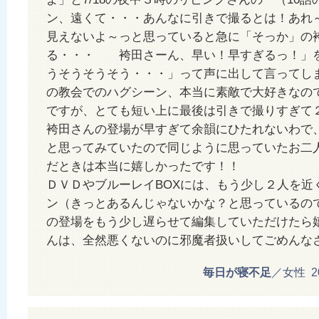
ン、遠くて・・・あんなに引きで撮るとは！あれ
見えないよ～っと思っていると急に「そっか」の
る・・・ 袴田さーん、早い！早すぎるっ！」
うそうそうそう・・・」って声に出して言ってしま
の教会でのハグシーン、本当に素敵で大好きなの
ですが、とても短い上に最後は引きで撮りすぎて
袴田さんの登場が早すぎて余韻にひたれないわで
と思ってみていたので同じように思っていたお二
だときは本当に嬉しかったです！！
ＤＶＤやブルーレイBOXには、もう少し２人を近
ン（きっとあるんじゃないかな？と思っているの
の登場をもう少し遅らせて編集していただけたら
んは、全然悪くないのに邪魔者扱いしてごめんな
毎日が寝不足
／女性 201