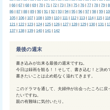
|
66
|
67
|
68
|
69
|
70
|
71
|
72
|
73
|
74
|
75
|
76
|
77
|
78
|
79
|
8
86
|
87
|
88
|
89
|
90
|
91
|
92
|
93
|
94
|
95
|
96
|
97
|
98
|
99
|
10
105
|
106
|
107
|
108
|
109
|
110
|
111
|
112
|
113
|
114
|
115
|
11
121
|
122
|
123
|
124
|
125
|
126
|
127
|
128
|
129
|
130
|
131
|
1
137
|
138
|
139
|
140
|
141
|
142
最後の週末
書き込みが出来る最後の週末ですね。
今日は録画を観る！！そして、書き込む！と決め
書きたいことは止め処なく溢れてきます。
このドラマを通して、夫婦仲が出会ったころに戻
たいですね。
親の有難味に気付いたり。