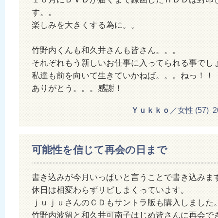
す。。
楽しみを大きくする為に。。
竹野内くんも和久井さんも皆さん。。。
それぞれもう新しいお仕事に入ってられる事でし
私達も前を向いて生きていかねば。。。ねっ！！
ありがとう。。。感謝！
Ｙｕｋｋｏ
／女性 (57) 201
可能性を信じて再会の日まで
書き込みが今月いっぱいと言うことで書き込みま
休日は相変わらずリピしまくっています。
ｊｕｊｕさんのＣＤもサントラ版も購入しました
竹野内波留と和久井可南子はじめ皆さんに再会で