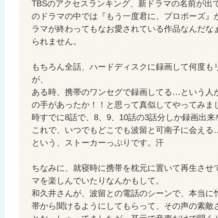
TBSのアクセスランキング、新ドラマの名前が出
のドラマの中では『もう一度君に、プロポーズ』
ラマが終わってもなお愛されている作品なんだな
られません。
もちろん全話、ハードディスクに録画して何度も
が、
ある時、携帯のワンセグで録画してる…という人
の手があったか！！と思って真似してやってみま
時すでに8話で、8、9、10話の3話分しか録画出
これで、いつでもどこでも波留と可南子に会える
という、ストーカーっぷりです。汗
ちなみに、就寝時に携帯を枕元に置いて再生させ
マを楽しんでいたりなんかもして。
和久井さんが、波留との電話のシーンで、本当に
帯から聞けるようにしてもらって、その声の素敵