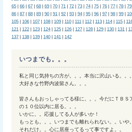
65
|
66
|
67
|
68
|
69
|
70
|
71
|
72
|
73
|
74
|
75
|
76
|
77
|
78
|
79
86
|
87
|
88
|
89
|
90
|
91
|
92
|
93
|
94
|
95
|
96
|
97
|
98
|
99
|
10
105
|
106
|
107
|
108
|
109
|
110
|
111
|
112
|
113
|
114
|
115
|
11
121
|
122
|
123
|
124
|
125
|
126
|
127
|
128
|
129
|
130
|
131
|
1
137
|
138
|
139
|
140
|
141
|
142
いつまでも。。。
私と同じ気持ちの方が。。。本当に沢山いる。。
大好きな竹野内波留さん。。。
皆さんもおっしゃってる様に。。。今だにＴＢＳ
の１０位以内に居る。。。
いかに。。応援してる人が多いか！
もっとも。。。いつまでも離れられない。。いや
それだけ。。心に居座ってるって事ですよ。。