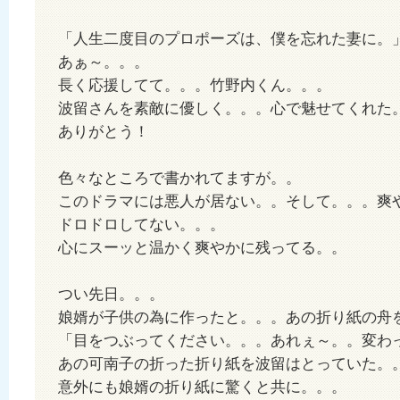
「人生二度目のプロポーズは、僕を忘れた妻に。
あぁ～。。。
長く応援してて。。。竹野内くん。。。
波留さんを素敵に優しく。。。心で魅せてくれた
ありがとう！
色々なところで書かれてますが。。
このドラマには悪人が居ない。。そして。。。爽
ドロドロしてない。。。
心にスーッと温かく爽やかに残ってる。。
つい先日。。。
娘婿が子供の為に作ったと。。。あの折り紙の舟
「目をつぶってください。。。あれぇ～。。変わ
あの可南子の折った折り紙を波留はとっていた。
意外にも娘婿の折り紙に驚くと共に。。。