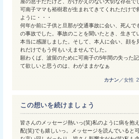
屋の息子だたけど、かけがえのない大切な存在で
可南子ママも裕樹君が生まれてきてくれただけで
ように・・・
何年か前に子供と旦那が交通事故に会い、死んで
の事故でした。事故のことを聞いたとき、生きて
本当に感謝しました。そして、本人に会い、顔を
れだけでもう何もいえませんでした。
願わくば、波留のために可南子の5年間の失った
て欲しいと思うのは、わがままかなぁ
カナン
／女性 201
この想いを続けましょう
皆さんのメッセージ熱いっ(笑)私のように病を抱
配(笑)でも嬉しいっ。メッセージを読んでいると
な言い回しだったり…皆さん影響大だわ(笑)私も