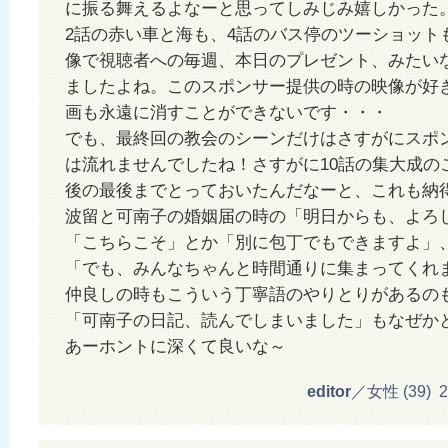
に振る舞えるよなーと思ってしみじみ嬉しかった
2話の赤い車と海も、4話のバス停のツーショット
像で視聴者への毎週、本日のプレゼント、みたい
ましたよね。このスポンサー提供の時の映像が好
画も永遠に消すことができないです・・・
でも、最終回の教会のシーンだけはさすがにスポ
は流れませんでしたね！さすがに10話の集大成の
後の最後までとっておいたんだなーと、これも納
波留と可南子の婚姻届の時の「明日からも、よろ
「こちらこそ」とか「別に包丁でもできますよ」
「でも、みんなちゃんと時間通りに集まってくれ
仲良しの時もこういう丁寧語のやりとりがあるの
「可南子の日記、読んでしまいました」もなぜか
あーホントに深くて良いな～
editor
／女性 (39) 20