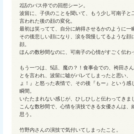
2話のバス停での回想シーン。
波留に、子供のことを聞いて、もう少し可南子と
言われた後の顔の変化。
最初は笑ってて、自分に納得させるかのように一
その後悲しい顔になり、涙を我慢してるような顔
顔。
ほんの数秒間なのに、可南子の心情がすごく伝わ
もう一つは、5話、魔の？！食事会での、袴田さ
とを言われ、波留に嘘がバレてしまったと思い、
ょ！』と怒った表情で、その後『もー』という感
瞬間。
いたたまれない感じが、ひしひしと伝わってきま
こんな数秒間で、心情を演技できる女優さんは、
思う。
竹野内さんの演技で気付いてしまったこと。