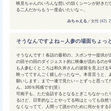
映見ちゃんのいろんな想いの頷くシーンが好きだ
る二人だからもう一度会いたいな～。
みちゃえる
／女性 (42) 20
そうなんですよね～人参の場面ちょっ
そうなんです！各話の最初の、スポンサー提供が
の回その回のダイジェスト的に映像が流れるのが
も人参むくところは和久井さんの波留を見上げる
映っててすんごく嬉しかったなー。本音言うと、
願いします」まで一連で見たい～とずっと思ってた
ん、100％同感です(笑）
可南子も、ただ会話するとなるとぎこちなかった
るけど、日常的なことやってる時はとっても自然
なくなってて、人間って誰かのために何かをする