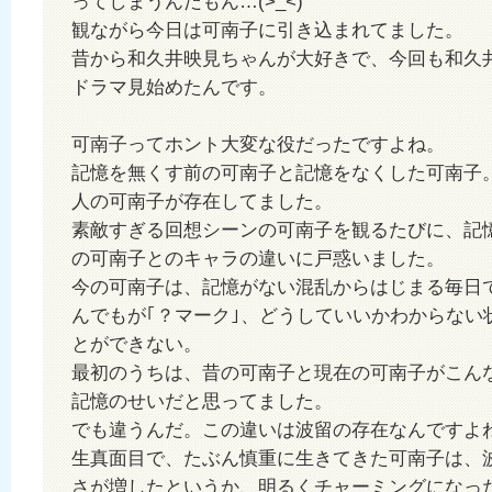
ってしまうんだもん…(>_<)
観ながら今日は可南子に引き込まれてました。
昔から和久井映見ちゃんが大好きで、今回も和久
ドラマ見始めたんです。
可南子ってホント大変な役だったですよね。
記憶を無くす前の可南子と記憶をなくした可南子
人の可南子が存在してました。
素敵すぎる回想シーンの可南子を観るたびに、記
の可南子とのキャラの違いに戸惑いました。
今の可南子は、記憶がない混乱からはじまる毎日
んでもが｢？マーク｣、どうしていいかわからない
とができない。
最初のうちは、昔の可南子と現在の可南子がこん
記憶のせいだと思ってました。
でも違うんだ。この違いは波留の存在なんですよ
生真面目で、たぶん慎重に生きてきた可南子は、
さが増したというか、明るくチャーミングになっ