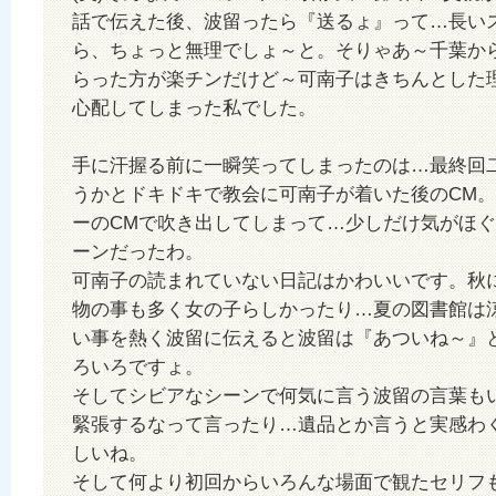
話で伝えた後、波留ったら『送るょ』って…長い
ら、ちょっと無理でしょ～と。そりゃあ～千葉か
らった方が楽チンだけど～可南子はきちんとした
心配してしまった私でした。
手に汗握る前に一瞬笑ってしまったのは…最終回
うかとドキドキで教会に可南子が着いた後のCM
ーのCMで吹き出してしまって…少しだけ気がほ
ーンだったわ。
可南子の読まれていない日記はかわいいです。秋
物の事も多く女の子らしかったり…夏の図書館は
い事を熱く波留に伝えると波留は『あついね～』と
ろいろですょ。
そしてシビアなシーンで何気に言う波留の言葉も
緊張するなって言ったり…遺品とか言うと実感わ
しいね。
そして何より初回からいろんな場面で観たセリフ