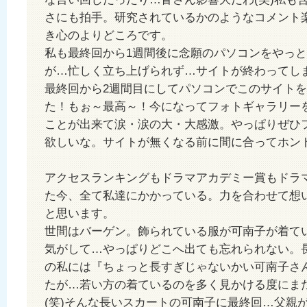
さにも拍手。研究されているかのようなコメント
き心のよりどころです。
私も最終回から1週間後に念願のパソコンをやっ
が…忙しく立ち上げられず…サイトが終わってし
最終回から2週間目にしてパソコンでこのサイト
た！もぉ～最高～！今になってフォトギャラリー
ことが出来て涙・涙の大・大感激。やっぱりぜひ
欲しいな。サイトが無くなる前に間に合ってホン
アクセスランキングもドラマアカデミー賞もドラ
た今、全て私達にかかっている。力を合わせて想
と思います。
世間はバーゲン。飾られている服が可南子が着て
気がして…やっぱりどこへ出ても忘れられない。長
の私には『ちょっと長すぎじゃないかい可南子さ
たが…若い方の着ているのを多く見かける度にま
(笑)そんな長いスカートの可南子に最終回…父親