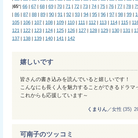
|
65
*|
66
|
67
|
68
|
69
|
70
|
71
|
72
|
73
|
74
|
75
|
76
|
77
|
78
|
7
|
86
|
87
|
88
|
89
|
90
|
91
|
92
|
93
|
94
|
95
|
96
|
97
|
98
|
99
|
1
105
|
106
|
107
|
108
|
109
|
110
|
111
|
112
|
113
|
114
|
115
|
11
121
|
122
|
123
|
124
|
125
|
126
|
127
|
128
|
129
|
130
|
131
|
1
137
|
138
|
139
|
140
|
141
|
142
嬉しいです
皆さんの書き込みを読んでいると嬉しいです！
こんなにも長く人を魅力することができるドラマ
これからも応援しています～
くまりん
／女性 (35) 201
可南子のツッコミ