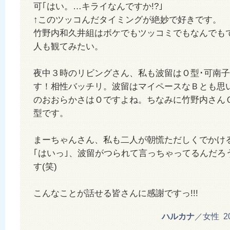
可｢はい。…キライなんですか!?｣
↑このツッコんだタイミングが絶妙で好きです。
竹野内和久井組はボケでもツッコミでもなんでも
人も観てみたい。
夜中３時のリビングさん、私も波留はＯ型･可南
す！相性バッチリ。波留はマイペースなＢとも思
のおおらかさはＯですよね。ちなみに竹野内さん
型です。
まーちゃんさん、私も二人が朝慌ただしくでかけ
｢はいっ｣、波留がつられて言っちゃってるんだろ
す(笑)
こんなことが話せる皆さんに感謝ですっ!!!
ハルカナ
／女性 201