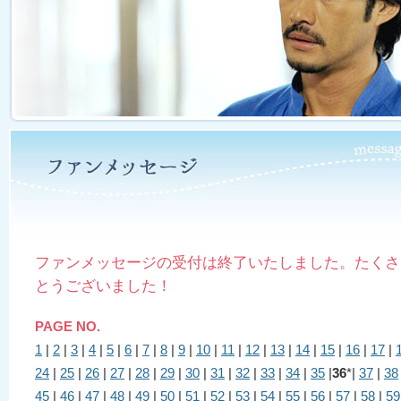
ファンメッセージの受付は終了いたしました。たくさ
とうございました！
PAGE NO.
1
|
2
|
3
|
4
|
5
|
6
|
7
|
8
|
9
|
10
|
11
|
12
|
13
|
14
|
15
|
16
|
17
|
24
|
25
|
26
|
27
|
28
|
29
|
30
|
31
|
32
|
33
|
34
|
35
|
36
*|
37
|
38
45
|
46
|
47
|
48
|
49
|
50
|
51
|
52
|
53
|
54
|
55
|
56
|
57
|
58
|
59