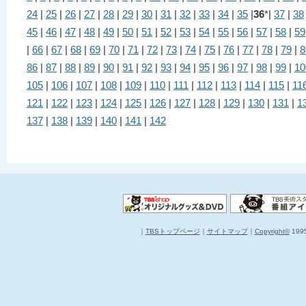
24
|
25
|
26
|
27
|
28
|
29
|
30
|
31
|
32
|
33
|
34
|
35
|
36
*|
37
|
38
45
|
46
|
47
|
48
|
49
|
50
|
51
|
52
|
53
|
54
|
55
|
56
|
57
|
58
|
59
|
66
|
67
|
68
|
69
|
70
|
71
|
72
|
73
|
74
|
75
|
76
|
77
|
78
|
79
|
8
86
|
87
|
88
|
89
|
90
|
91
|
92
|
93
|
94
|
95
|
96
|
97
|
98
|
99
|
10
105
|
106
|
107
|
108
|
109
|
110
|
111
|
112
|
113
|
114
|
115
|
11
121
|
122
|
123
|
124
|
125
|
126
|
127
|
128
|
129
|
130
|
131
|
1
137
|
138
|
139
|
140
|
141
|
142
｜
TBSトップページ
｜
サイトマップ
｜
Copyright
©
1995