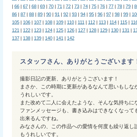
|
66
|
67
|
68
|
69
|
70
|
71
|
72
|
73
|
74
|
75
|
76
|
77
|
78
|
79
|
8
86
|
87
|
88
|
89
|
90
|
91
|
92
|
93
|
94
|
95
|
96
|
97
|
98
|
99
|
10
105
|
106
|
107
|
108
|
109
|
110
|
111
|
112
|
113
|
114
|
115
|
11
121
|
122
|
123
|
124
|
125
|
126
|
127
|
128
|
129
|
130
|
131
|
1
137
|
138
|
139
|
140
|
141
|
142
スタッフさん、ありがとうございます
撮影日記の更新、ありがとうございます！
まさか、この時期に更新があるなんて思いもしな
うれしいです。
また改めて二人に会えたような、そんな気持ちに
ファンメッセージも、書き込みはできなくなって
出来るんですね。
みなさんの、この作品への愛情を何度も繰り返し
もうれしいです。