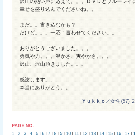
沢山の熱い声に応えて。。。ＤＶＤとブルーレイ
幸せを盛り込んでくださいね。。
まだ。。書き込むかも？
だけど。。。一応！言わせてください。。
ありがとうございました。。。
勇気や力。。。温かさ、爽やかさ。。。
沢山、沢山頂きました。。。
感謝します。。。
本当にありがとう。。
Ｙｕｋｋｏ
／女性 (57) 201
PAGE NO.
1
|
2
|
3
|
4
|
5
|
6
|
7
|
8
|
9
|
10
|
11
|
12
|
13
|
14
|
15
|
16
|
17
|