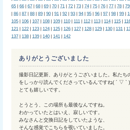
65
|
66
|
67
|
68
|
69
|
70
|
71
|
72
|
73
|
74
|
75
|
76
|
77
|
78
|
79
|
86
|
87
|
88
|
89
|
90
|
91
|
92
|
93
|
94
|
95
|
96
|
97
|
98
|
99
|
1
105
|
106
|
107
|
108
|
109
|
110
|
111
|
112
|
113
|
114
|
115
|
11
121
|
122
|
123
|
124
|
125
|
126
|
127
|
128
|
129
|
130
|
131
|
1
137
|
138
|
139
|
140
|
141
|
142
ありがとうございました
撮影日記更新、ありがとうございました。私たち
をしっかり読んでくださっているんですね( ´ ▽ ` 
とても嬉しいです。
とうとう、この場所も最後なんですね。
わかっていたとはいえ、寂しいです。
みなさんと交換日記をしていたような、
そんな感覚でこちらを覗いていました。