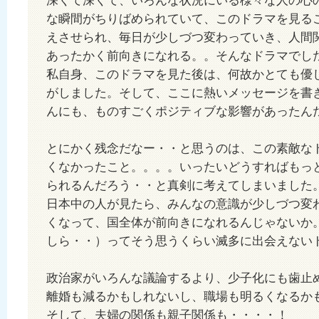
深くて深くて、いろんな状況にいる様々な人の心
な瞬間がちりばめられていて、このドラマを見る
えさせられ、毎日が少しづつ変わっていき、人間
あったかく前向きになれる。。そんなドラマでし
私自身、このドラマを見た後は、何故かとても優
がしました。そして、ここに熱いメッセージを書
んにも、ものすごくポジティブな影響があったん
とにかく残念だなー・・と思うのは、この素敵な
くなかったこと。。。。いったいどうすればもっ
られるんだろう・・と真剣に考えてしまいました
日本中の人が見たら、みんなの意識が少しづつ変
くなって、国全体が前向きになれるんじゃないか
しら・・）ってそう思うくらい滅多に出会えない
政治家がいろんな議論するより、少子化にも歯止
離婚も減るかもしれないし、職場も明るくなるか
そして、夫婦の関係も親子関係も・・・・！