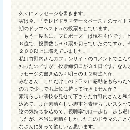
久々にメッセージを書きます。
実は今、「テレビドラマデータベース」のサイト
期のドラマベスト５の投票をしています。
「もう一度君に、プロポーズ」は現在４位です。
６位で、投票数も６０票を切っていたのですが、
２００以上に増えていました。
私は竹野内さんのファンサイトのコメントでこん
知ったのですが、投票締切日が３１日です。なん
ッセージの書き込みも明日の１２時迄とか。
みなさん、これだけこのドラマに感動をもらった
の力で少しでも上位に持って行きませんか？
素晴らしい演技を見せて下さった竹野内さんと和
込めて。また素晴らしい脚本と素晴らしいスタッ
謝の気持ちを込めて。視聴率では一歩も二歩も遅
したが、本当に素晴らしかったこのドラマのこと
なさんに知って欲しいと思います。