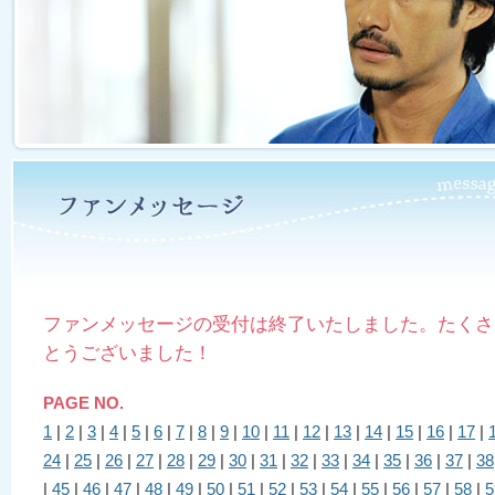
ファンメッセージの受付は終了いたしました。たくさ
とうございました！
PAGE NO.
1
|
2
|
3
|
4
|
5
|
6
|
7
|
8
|
9
|
10
|
11
|
12
|
13
|
14
|
15
|
16
|
17
|
24
|
25
|
26
|
27
|
28
|
29
|
30
|
31
|
32
|
33
|
34
|
35
|
36
|
37
|
38
|
45
|
46
|
47
|
48
|
49
|
50
|
51
|
52
|
53
|
54
|
55
|
56
|
57
|
58
|
5