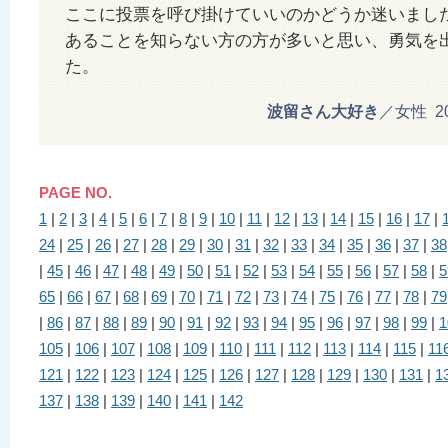
ここに投票を呼び掛けていいのかどうか迷いまし
あることを知らない方の方が多いと思い、勇気を
た。
波留さん大好き
／女性 201
PAGE NO.
1
|
2
|
3
|
4
|
5
|
6
|
7
|
8
|
9
|
10
|
11
|
12
|
13
|
14
|
15
|
16
|
17
|
24
|
25
|
26
|
27
|
28
|
29
|
30
|
31
|
32
|
33
|
34
|
35
|
36
|
37
|
38
|
45
|
46
|
47
|
48
|
49
|
50
|
51
|
52
|
53
|
54
|
55
|
56
|
57
|
58
|
5
65
|
66
|
67
|
68
|
69
|
70
|
71
|
72
|
73
|
74
|
75
|
76
|
77
|
78
|
79
|
86
|
87
|
88
|
89
|
90
|
91
|
92
|
93
|
94
|
95
|
96
|
97
|
98
|
99
|
1
105
|
106
|
107
|
108
|
109
|
110
|
111
|
112
|
113
|
114
|
115
|
11
121
|
122
|
123
|
124
|
125
|
126
|
127
|
128
|
129
|
130
|
131
|
1
137
|
138
|
139
|
140
|
141
|
142