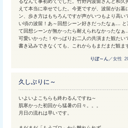
るなんて事初めてでした。竹野内波留さんと和久
えて本当に幸せでした。今更ですが、波留がお墓
ン、歩き方はもちろんですが声がいつもより高い
い頃の波留！あ～回想シーン好きだったなぁ… と
て回想シーンが無かったら耐えられなかったなぁ
可愛いかった！やっぱりお二人の共演また観たい
書き込みできなくても、これからもまだまだ観ま
りぼ～ん
／女性 201
久しぶりに～
いよいよこちらも終わるんですね～
肌寒かった初回から猛暑の日々。。。
月日の流れは早いです。
まだまだ「もうプロ」から離れられず、