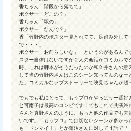
香ちゃん「階段から落ちて」
ボクサー「どこの？」
香ちゃん「駅の」
ボクサー「なんで？」
香「竹野内のポスター見とれてて、足踏み外して
で・・・」
ボクサー「お前らしいな」 というのがあるんで
スター自体はないですが２人の会話がコミカルで
時、これは脚本がそうだったのか和久井さんの意
して当の竹野内さんはこのシーン知ってんのなー
た。コミカルなラブストーリーで映見ちゃんが
でもでも私にとって、もうプロがやっぱり一番好
と可南子は最高のコンビです！でもこれで共演終
さんと真野さんのように、もっと他の作品でも夫
いです。「もうプロ」では切ないシーンが多かっ
も「ドンマイ！」とか蓮沼さんに対して４話で「