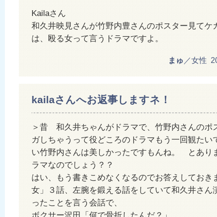
Kailaさん
和久井映見さんが竹野内豊さんのポスター見てケ
は、殴る女って言うドラマですよ。
まゅ
／女性 201
kailaさんへお返事しますネ！
＞昔 和久井ちゃんがドラマで、竹野内さんのポ
ガしちゃうって役どころのドラマもう一回観たい
い竹野内さんは美しかったですもんね。 とあり
ラマなのでしょう？？
はい、もう書きこめなくなるのでお答えしておき
女」３話、左腕を鍛える話をしていて和久井さん
ったことを言う会話で、
ボクサー沢田「何で骨折したんだ？」