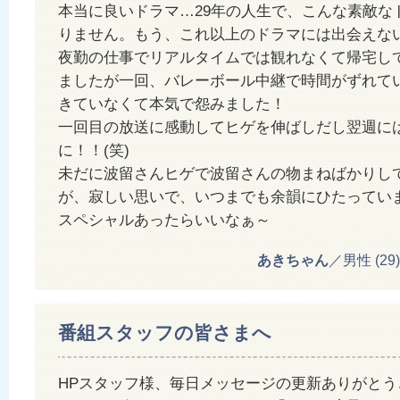
本当に良いドラマ…29年の人生で、こんな素敵な
りません。もう、これ以上のドラマには出会えないで
夜勤の仕事でリアルタイムでは観れなくて帰宅し
ましたが一回、バレーボール中継で時間がずれて
きていなくて本気で怨みました！
一回目の放送に感動してヒゲを伸ばしだし翌週に
に！！(笑)
未だに波留さんヒゲで波留さんの物まねばかりし
が、寂しい思いで、いつまでも余韻にひたってい
スペシャルあったらいいなぁ～
あきちゃん
／男性 (29) 2
番組スタッフの皆さまへ
HPスタッフ様、毎日メッセージの更新ありがとう