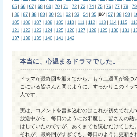
65
|
66
|
67
|
68
|
69
|
70
|
71
|
72
|
73
|
74
|
75
|
76
|
77
|
78
|
79
|
86
|
87
|
88
|
89
|
90
|
91
|
92
|
93
|
94
|
95
|
96
*|
97
|
98
|
99
|
1
105
|
106
|
107
|
108
|
109
|
110
|
111
|
112
|
113
|
114
|
115
|
11
121
|
122
|
123
|
124
|
125
|
126
|
127
|
128
|
129
|
130
|
131
|
1
137
|
138
|
139
|
140
|
141
|
142
本当に、心温まるドラマでした。
ドラマが最終回を迎えてから、もう二週間が経つ
こにいる皆さんと同じように、すっかりこのドラ
人です。
実は、コメントを書き込むのはこれが初めてなん
放送中から、毎日のようにお邪魔し、皆さんの熱
はしていたのですが、あくまでも読むだけてした
それが、最終回がすぎても、毎日のように更新さ