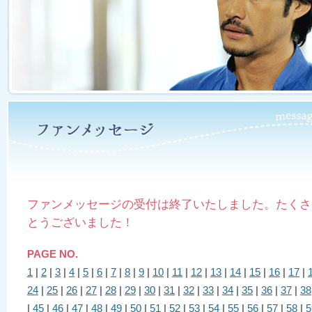
ファンメッセージの受付は終了いたしました。たくさ
とうございました！
PAGE NO.
1
|
2
|
3
|
4
|
5
|
6
|
7
|
8
|
9
|
10
|
11
|
12
|
13
|
14
|
15
|
16
|
17
|
24
|
25
|
26
|
27
|
28
|
29
|
30
|
31
|
32
|
33
|
34
|
35
|
36
|
37
|
38
|
45
|
46
|
47
|
48
|
49
|
50
|
51
|
52
|
53
|
54
|
55
|
56
|
57
|
58
|
5