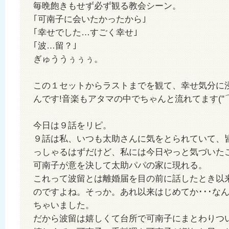
毎晩飽きもせず必ず観る教会シーン。
｢可南子に会いたかったから｣
｢幸せでした…すごく幸せ｣
｢波…留？｣
ぎゅううぅぅぅ。
この１セットからラストまでを観て、幸せ気分に
んです!音楽もアタマの中でちゃんと流れてます("⌒
今日は９話をリピ。
９話は私、いつも太助さんに気をとられていて、
っしゃるはずだけど、私には今日やっと気づいたこ
可南子が意を決して太助パパの家に現れる。
これって波留とは離婚届を目の前に話したとき以
のですよね。そっか。あれ以来はじめてか･･･な
ちゃいました。
だから波留は嬉しくて台所で可南子にまとわりつ