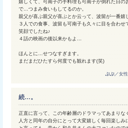
嬉しくて、可南子の手料理も可南子が倒れた日の
で…つまみ食いもしてるのか。
親父が喜ぶ親父が喜ぶとか云って、波留が一番嬉し
３人での食事、波留も可南子も久々に目を合わせ
笑顔でしたね♪
４話の映画の後以来かもよ…
ほんとに…せつなすぎます。
まだまだひたすら何度でも観れます(笑)
ぷぷ
／女性 2
続…。
正直に言って、この年齢層のドラマってあまりな
人方と同年の自分にとって大変嬉しく毎回楽しみ