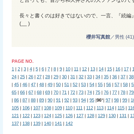
と言っても、昔から和久井さんの大ファンなのですが…(
長々と書くのは好きではないので、一言、『続編
(__ )
櫻井写真館
／男性 (41) 2
PAGE NO.
1
|
2
|
3
|
4
|
5
|
6
|
7
|
8
|
9
|
10
|
11
|
12
|
13
|
14
|
15
|
16
|
17
|
24
|
25
|
26
|
27
|
28
|
29
|
30
|
31
|
32
|
33
|
34
|
35
|
36
|
37
|
38
|
45
|
46
|
47
|
48
|
49
|
50
|
51
|
52
|
53
|
54
|
55
|
56
|
57
|
58
|
5
65
|
66
|
67
|
68
|
69
|
70
|
71
|
72
|
73
|
74
|
75
|
76
|
77
|
78
|
79
|
86
|
87
|
88
|
89
|
90
|
91
|
92
|
93
|
94
|
95
|
96
*|
97
|
98
|
99
|
1
105
|
106
|
107
|
108
|
109
|
110
|
111
|
112
|
113
|
114
|
115
|
11
121
|
122
|
123
|
124
|
125
|
126
|
127
|
128
|
129
|
130
|
131
|
1
137
|
138
|
139
|
140
|
141
|
142