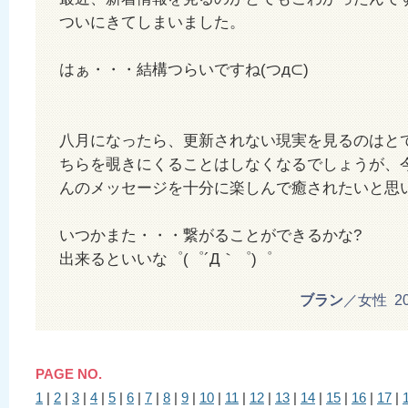
ついにきてしまいました。
はぁ・・・結構つらいですね(つд⊂)
八月になったら、更新されない現実を見るのはと
ちらを覗きにくることはしなくなるでしょうが、
んのメッセージを十分に楽しんで癒されたいと思
いつかまた・・・繋がることができるかな?
出来るといいな゜(゜´Д｀゜)゜
ブラン
／女性 2012
PAGE NO.
1
|
2
|
3
|
4
|
5
|
6
|
7
|
8
|
9
|
10
|
11
|
12
|
13
|
14
|
15
|
16
|
17
|