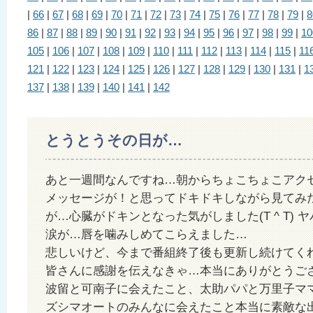
|
66
|
67
|
68
|
69
|
70
|
71
|
72
|
73
|
74
|
75
|
76
|
77
|
78
|
79
|
8
86
|
87
|
88
|
89
|
90
|
91
|
92
|
93
|
94
|
95
|
96
|
97
|
98
|
99
|
10
105
|
106
|
107
|
108
|
109
|
110
|
111
|
112
|
113
|
114
|
115
|
11
121
|
122
|
123
|
124
|
125
|
126
|
127
|
128
|
129
|
130
|
131
|
1
137
|
138
|
139
|
140
|
141
|
142
とうとうその日が…
あと一週間なんですね…朝からちょこちょこアク
メッセージが！と思ってドキドキしながら見てみた
が…心臓がドキンとなった気がしました(T ^ T) 
涙が…唇を噛みしめてこらえました…
悲しいけど、今まで番組終了後も更新し続けてくれ
皆さんに感謝を伝えなきゃ…本当にありがとうご
波留と可南子に会えたこと、太助パパと万里子マ
ズシマオートのみんなに会えたこと本当に素敵な