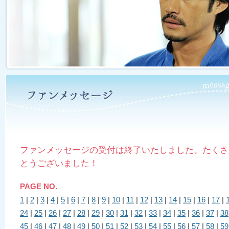
ファンメッセージの受付は終了いたしました。たくさ
とうございました！
PAGE NO.
1
|
2
|
3
|
4
|
5
|
6
|
7
|
8
|
9
|
10
|
11
|
12
|
13
|
14
|
15
|
16
|
17
|
24
|
25
|
26
|
27
|
28
|
29
|
30
|
31
|
32
|
33
|
34
|
35
|
36
|
37
|
38
45
|
46
|
47
|
48
|
49
|
50
|
51
|
52
|
53
|
54
|
55
|
56
|
57
|
58
|
59