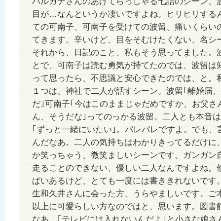
ハルカナさんのあげてらっしゃる七話のシーン、
目が…なんというか凄いですよね。ヒリヒリする
ての可南子、可南子を受けての波留、痛いくらい
てきます。辛いけど、目をそむけたくない、名シ
それから、日記のこと、私もそう思ってました。
とで、可南子は読む勇気が持てたのでは、波留は
って思ったら、不思議と安心できたのでは、と。
１つは、神社で二人が話すシーン。波留｢離婚届
だ｣可南子｢今はこのままじゃだめですか、お父さ
ん、そうだな｣ってのっかる波留。二人とも本音は
｢ずっと一緒にいたい｣。バレバレですよ。でも、
んだなあ。二人の気持ちはわかりきってるだけに
か笑っちゃう、微笑ましいシーンです。ガンガン
走ることのできない、優しい二人なんですよね。
ぱいあるけど、とても一度には書ききれないです
生和久井さんに会った方、うらやましいです。ご
以上に可愛らしい方なのではと、思います。図書
なあ。｢テレビには入れないんだよ｣と小さな娘さ