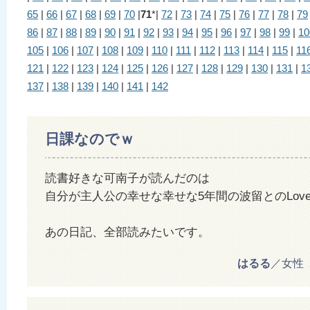
65
|
66
|
67
|
68
|
69
|
70
|
71
*|
72
|
73
|
74
|
75
|
76
|
77
|
78
|
79
86
|
87
|
88
|
89
|
90
|
91
|
92
|
93
|
94
|
95
|
96
|
97
|
98
|
99
|
10
105
|
106
|
107
|
108
|
109
|
110
|
111
|
112
|
113
|
114
|
115
|
11
121
|
122
|
123
|
124
|
125
|
126
|
127
|
128
|
129
|
130
|
131
|
1
137
|
138
|
139
|
140
|
141
|
142
日課なのでｗ
読書好きな可南子が読んだのは
自分が主人公の幸せな幸せな5年間の波留とのLove S
あの日記、全部読みたいです。
はるる
／女性 20