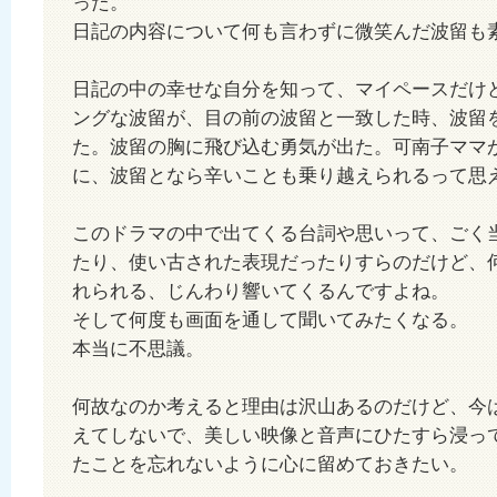
った。
日記の内容について何も言わずに微笑んだ波留も
日記の中の幸せな自分を知って、マイペースだけ
ングな波留が、目の前の波留と一致した時、波留
た。波留の胸に飛び込む勇気が出た。可南子ママ
に、波留となら辛いことも乗り越えられるって思
このドラマの中で出てくる台詞や思いって、ごく
たり、使い古された表現だったりすらのだけど、
れられる、じんわり響いてくるんですよね。
そして何度も画面を通して聞いてみたくなる。
本当に不思議。
何故なのか考えると理由は沢山あるのだけど、今
えてしないで、美しい映像と音声にひたすら浸っ
たことを忘れないように心に留めておきたい。