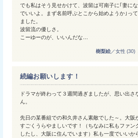
でも私はそう見せかけて、波留は可南子に｢妻に
でいいよ。まず名前呼ぶとこから始めようか｣っ
ました。
波留流の優しさ。
こーゆーのが、いいんだな…
樹梨絵
／女性 (30) 20
続編お願いします！
ドラマが終わって３週間過ぎましたが、思い出さ
ん。
先日の某番組での和久井さん素敵でした～。大阪
すごくうらやましいです！（ちなみに私もファン
したし、大阪に住んでいます）私も一度でいいか