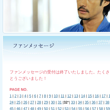
ファンメッセージの受付は終了いたしました。たくさ
とうございました！
PAGE NO.
1
|
2
|
3
|
4
|
5
|
6
|
7
|
8
|
9
|
10
|
11
|
12
|
13
|
14
|
15
|
16
|
17
|
24
|
25
|
26
|
27
|
28
|
29
|
30
|
31
|
32
*|
33
|
34
|
35
|
36
|
37
|
38
45
|
46
|
47
|
48
|
49
|
50
|
51
|
52
|
53
|
54
|
55
|
56
|
57
|
58
|
59