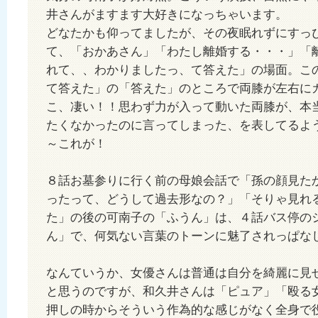
井さんがますます大好きになっちゃいます。
どなたかも仰ってましたが、その夜眠れずにすっ
て、「おかあさん」「わたし離婚する・・・」「
れて、、わかりましたっ、て答えた」の場面。こ
て答えた」の「答えた」のところで両膝が左右に
こ、凄い！！思わず力が入って動いた両膝が、本
たくなかったのに言ってしまった、を表してるよ
～これが！
８話お墓参りに行く前の母娘会話で「孫の顔見た
ったって、どうして過去形なの？」「そりゃ見れ
た」の後の可南子の「ふうん」は、４話バス停の
ん」で、何気ない言葉のトーンに魅了されっぱな
なんていうか、女優さんは普通は自分を綺麗に見
と思うのですが、和久井さんは「ピュア」「殴る
押しの時からそういう作為的な感じがなく全身で