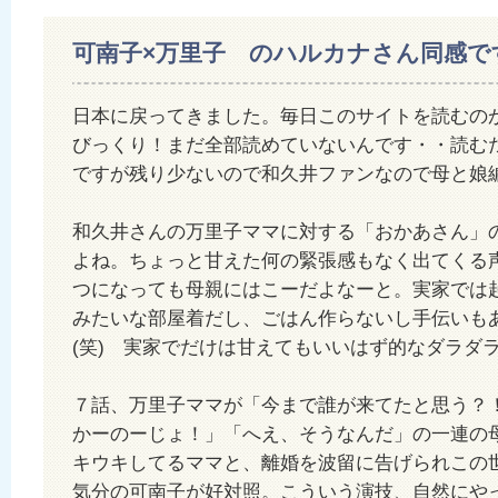
可南子×万里子 のハルカナさん同感で
日本に戻ってきました。毎日このサイトを読むの
びっくり！まだ全部読めていないんです・・読む
ですが残り少ないので和久井ファンなので母と娘
和久井さんの万里子ママに対する「おかあさん」
よね。ちょっと甘えた何の緊張感もなく出てくる
つになっても母親にはこーだよなーと。実家では
みたいな部屋着だし、ごはん作らないし手伝いも
(笑) 実家でだけは甘えてもいいはず的なダラダ
７話、万里子ママが「今まで誰が来てたと思う？
かーのーじょ！」「へえ、そうなんだ」の一連の
キウキしてるママと、離婚を波留に告げられこの
気分の可南子が好対照。こういう演技、自然にや