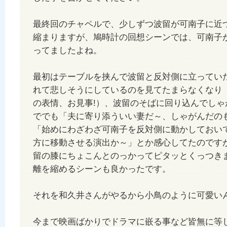
最終回のチャペルで、少しずつ波留が可南子に近
縮まりますが、鳩時計の回想シーンでは、可南子
ってましたよね。
最初はテーブルを挟んで波留と反対側に立ってい
れて悲しそうにしているのを見てたまらなくなり
の表情、お見事!）、波留のそばに回り込んでしゃ
ででも「夫に寄り添ういい妻だ～、しゃがんだのも
「始めにわざわざ可南子を反対側に動かしておい
方に移動させる演出か～」とか感心してたのです
留の膝にちょこんとのっかってピタッとくっつき
離を縮めるシーンも良かったです。
それを和久井さんがやるから小鳥のように可愛い
今まで映画ばかりでドラマに嵌る事など皆無に等