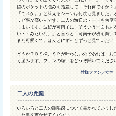
ったり。よく出てくるのが「これか・・。」です
留のポケットの包みを指差して「それ何ですか？
「これか。」と答えるシーンは何度も見ました。
リピ率が高いんです。二人の海辺のデートも何度
しまいます。波留が可南子に「そういう一面もあ
い・・みたいな。」と言うと、可南子が横を向い
また可愛くて。ほんとにずっとずっと見ていたい
どうかＴＢＳ様、ＳＰが叶わないのであれば、お
く望みます。ファンの願いをどうぞ聞いてくださ
竹様ファン
／女性 20
二人の距離
いろいろと二人の距離感について書かれていまし
した事を書かせてください。