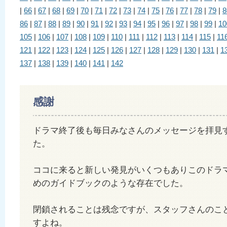
|
66
|
67
|
68
|
69
|
70
|
71
|
72
|
73
|
74
|
75
|
76
|
77
|
78
|
79
|
8
86
|
87
|
88
|
89
|
90
|
91
|
92
|
93
|
94
|
95
|
96
|
97
|
98
|
99
|
10
105
|
106
|
107
|
108
|
109
|
110
|
111
|
112
|
113
|
114
|
115
|
11
121
|
122
|
123
|
124
|
125
|
126
|
127
|
128
|
129
|
130
|
131
|
1
137
|
138
|
139
|
140
|
141
|
142
感謝
ドラマ終了後も毎日みなさんのメッセージを拝見
た。
ココに来ると新しい発見がいくつもありこのドラ
めのガイドブックのような存在でした。
閉鎖されることは残念ですが、スタッフさんのこ
すよね。