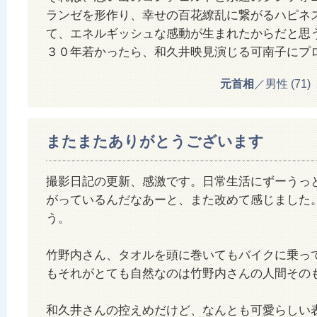
ランゼを形作り、幸せの百花繚乱に繋がるハピネ
て、エネルギッシュな感動が生まれたからだと思
３０年若かったら、和久井映見演じる可南子にプ
元首相
／男性 (71) 20
またまたありがとうございます
撮影日記の更新、感激です。日常生活にずーうっ
がっているんだなあーと、また改めて感じました
う。
竹野内さん、タオルを頭に巻いてもバイクに乗っ
もそれがとても自然なのは竹野内さんの人間その
和久井さんの控えめだけど、なんとも可愛らしい