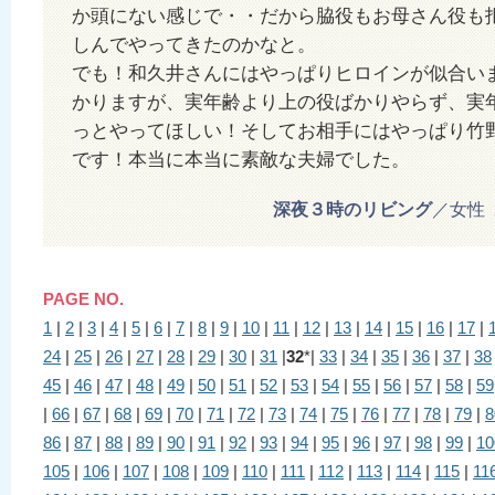
か頭にない感じで・・だから脇役もお母さん役も
しんでやってきたのかなと。
でも！和久井さんにはやっぱりヒロインが似合い
かりますが、実年齢より上の役ばかりやらず、実
っとやってほしい！そしてお相手にはやっぱり竹
です！本当に本当に素敵な夫婦でした。
深夜３時のリビング
／女性 20
PAGE NO.
1
|
2
|
3
|
4
|
5
|
6
|
7
|
8
|
9
|
10
|
11
|
12
|
13
|
14
|
15
|
16
|
17
|
24
|
25
|
26
|
27
|
28
|
29
|
30
|
31
|
32
*|
33
|
34
|
35
|
36
|
37
|
38
45
|
46
|
47
|
48
|
49
|
50
|
51
|
52
|
53
|
54
|
55
|
56
|
57
|
58
|
59
|
66
|
67
|
68
|
69
|
70
|
71
|
72
|
73
|
74
|
75
|
76
|
77
|
78
|
79
|
8
86
|
87
|
88
|
89
|
90
|
91
|
92
|
93
|
94
|
95
|
96
|
97
|
98
|
99
|
10
105
|
106
|
107
|
108
|
109
|
110
|
111
|
112
|
113
|
114
|
115
|
11