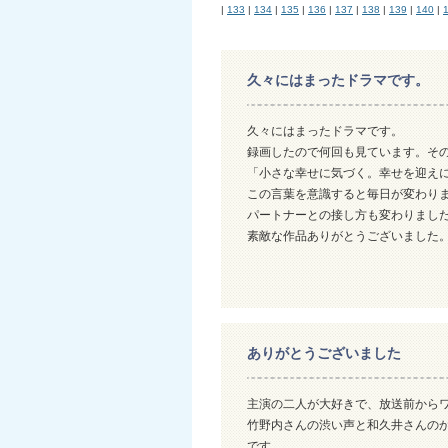
|
133
|
134
|
135
|
136
|
137
|
138
|
139
|
140
|
久々にはまったドラマです。
久々にはまったドラマです。
録画したので何回も見ています。そ
「小さな幸せに気づく。幸せを迎え
この言葉を意識すると毎日が変わり
パートナーとの接し方も変わりまし
素敵な作品ありがとうございました
ありがとうございました
主演の二人が大好きで、放送前から
竹野内さんの渋い声と和久井さんの
です。