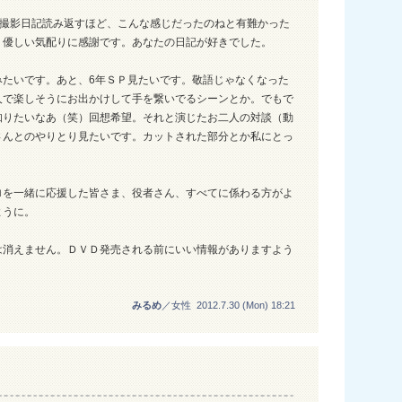
、撮影日記読み返すほど、こんな感じだったのねと有難かった
。優しい気配りに感謝です。あなたの日記が好きでした。
みたいです。あと、6年ＳＰ見たいです。敬語じゃなくなった
人で楽しそうにお出かけして手を繋いでるシーンとか。でもで
知りたいなあ（笑）回想希望。それと演じたお二人の対談（動
さんとのやりとり見たいです。カットされた部分とか私にとっ
ロを一緒に応援した皆さま、役者さん、すべてに係わる方がよ
ように。
は消えません。ＤＶＤ発売される前にいい情報がありますよう
みるめ
／女性 2012.7.30 (Mon) 18:21