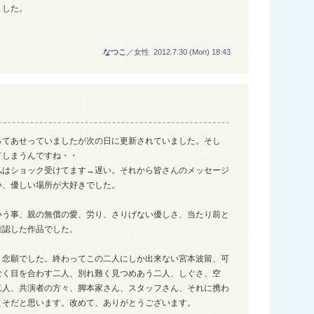
ました。
なつこ
／女性 2012.7.30 (Mon) 18:43
ってあせっていましたが次の日に更新されていました。そし
てしまうんですね・・
私はショック受けてます→遅い。それから皆さんのメッセージ
い、優しい場所が大好きでした。
いう事、親の無償の愛、労り、さりげない優しさ、当たり前と
確認した作品でした。
う念願でした。終わってこの二人にしか出来ない宮本波留、可
なく目を合わす二人、別れ難く見つめあう二人、しぐさ、空
二人、共演者の方々、脚本家さん、スタッフさん、それに携わ
こそだと思います。改めて、ありがとうございます。