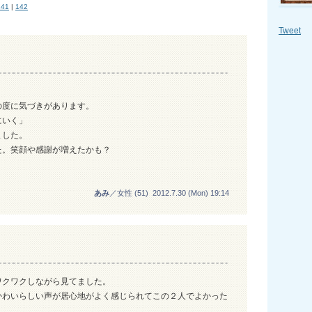
141
|
142
201
201
Tweet
201
201
201
の度に気づきがあります。
にいく」
ました。
た。笑顔や感謝が増えたかも？
。
あみ
／女性 (51) 2012.7.30 (Mon) 19:14
ワクワクしながら見てました。
かわいらしい声が居心地がよく感じられてこの２人でよかった