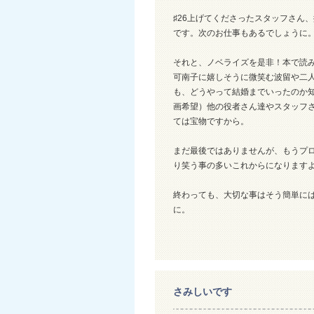
♯26上げてくださったスタッフさん
です。次のお仕事もあるでしょうに
それと、ノベライズを是非！本で読
可南子に嬉しそうに微笑む波留や二
も、どうやって結婚までいったのか
画希望）他の役者さん達やスタッフ
ては宝物ですから。
まだ最後ではありませんが、もうプ
り笑う事の多いこれからになります
終わっても、大切な事はそう簡単に
に。
さみしいです