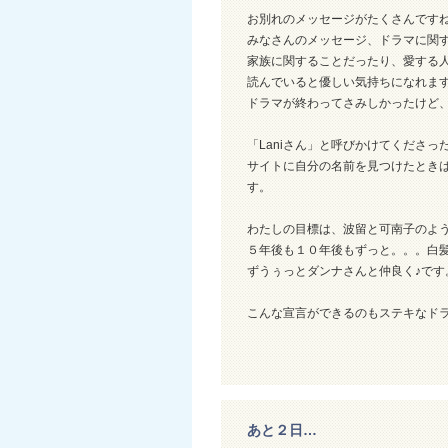
お別れのメッセージがたくさんです
みなさんのメッセージ、ドラマに関
家族に関することだったり、愛する
読んでいると優しい気持ちになれま
ドラマが終わってさみしかったけど
「Laniさん」と呼びかけてくださ
サイトに自分の名前を見つけたとき
す。
わたしの目標は、波留と可南子のよ
５年後も１０年後もずっと。。。白
ずうぅっとダンナさんと仲良く♪です
こんな宣言ができるのもステキなド
あと２日…