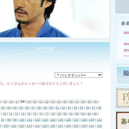
201
201
201
201
201
201
201
した。たくさんのメッセージありがとうございました！
201
201
201
4
|
15
|
16
|
17
|
18
*|
19
|
20
|
21
|
22
|
23
|
24
|
25
|
26
|
27
|
28
|
29
|
30
|
|
42
|
43
|
44
|
45
|
46
|
47
|
48
|
49
|
50
|
51
|
52
|
53
|
54
|
55
|
56
|
57
|
58
201
9
|
70
|
71
|
72
|
73
|
74
|
75
|
76
|
77
|
78
|
79
|
80
|
81
|
82
|
83
|
84
|
85
|
201
|
97
|
98
|
99
|
100
|
101
|
102
|
103
|
104
|
105
|
106
|
107
|
108
|
109
|
110
201
9
|
120
|
121
|
122
|
123
|
124
|
125
|
126
|
127
|
128
|
129
|
130
|
131
|
132