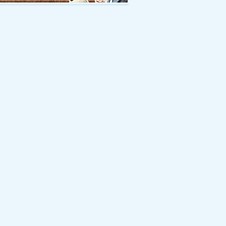
2.04.20
出演情報 UP！
2.04.13
[相関図 ] UP！
2.04.13
モバイルサイト情報 UP！
2.04.05
主題歌が決定しました！
2.03.23
公式サイトがオープンしました！