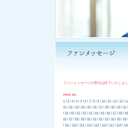
ファンメッセージの受付は終了いたしま
PAGE NO.
1
|
2
|
3
|
4
|
5
|
6
|
7
|
8
|
9
|
10
|
11
|
12
|
13
|
1
31
|
32
|
33
|
34
|
35
|
36
|
37
|
38
|
39
|
40
|
41
|
59
|
60
|
61
|
62
|
63
|
64
|
65
|
66
|
67
|
68
|
6
86
|
87
|
88
|
89
|
90
|
91
|
92
|
93
|
94
|
95
|
96
|
111
|
112
|
113
|
114
|
115
|
116
|
117
|
118
|
11