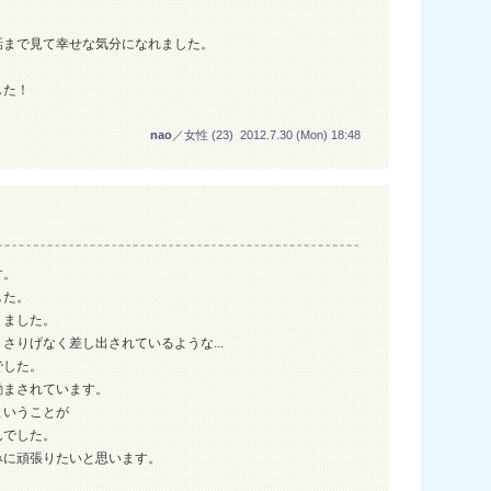
話まで見て幸せな気分になれました。
した！
nao
／女性 (23) 2012.7.30 (Mon) 18:48
す。
した。
りました。
さりげなく差し出されているような...
でした。
励まされています。
ということが
んでした。
みに頑張りたいと思います。