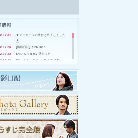
2.07.31
★メッセージの受付は終了しました
★
2.07.26
[撮影日記] ＃26 UP！
2.06.22
DVD ＆ Blu-ray 発売決定！
2.06.22
[フォトギャラリー] 最終話 追加
UP！
2.06.22
[撮影日記] ＃25 UP！
2.06.22
[あらすじ完全版] 最終話 UP！
2.06.22
[プレゼントクイズ] #10 UP！
2.06.20
[撮影日記] ＃24 UP！
2.06.15
[撮影日記] ＃23 UP！
2.05.25
オリジナル・サウンドトラック発売
決定！
2.05.04
[インタビュー] 真野響子さん UP！
2.04.27
[インタビュー] 小野寺 昭さん UP！
2.04.20
[インタビュー] 山本裕典さん＆倉科
カナさん UP！