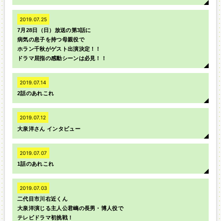
2019.07.25
7月28日（日）放送の第3話に
病気の息子を持つ母親役で
ホラン千秋がゲスト出演決定！！
ドラマ屈指の感動シーンは必見！！
2019.07.14
2話のあれこれ
2019.07.12
大泉洋さん インタビュー
2019.07.07
1話のあれこれ
2019.07.03
二代目市川右近くん
大泉洋演じる主人公君嶋の長男・博人役で
テレビドラマ初挑戦！