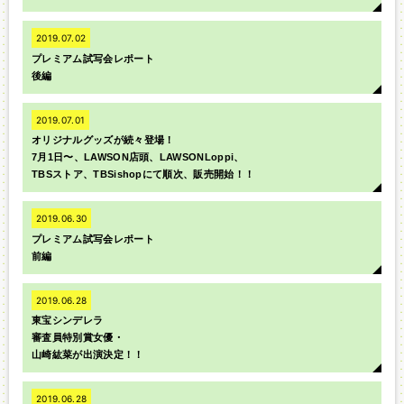
2019.07.02
プレミアム試写会レポート
後編
2019.07.01
オリジナルグッズが続々登場！
7月1日〜、LAWSON店頭、LAWSONLoppi、
TBSストア、TBSishopにて順次、販売開始！！
2019.06.30
プレミアム試写会レポート
前編
2019.06.28
東宝シンデレラ
審査員特別賞女優・
山崎紘菜が出演決定！！
2019.06.28