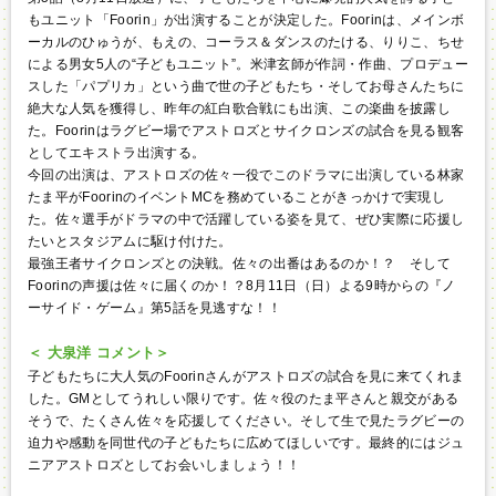
もユニット「Foorin」が出演することが決定した。Foorinは、メインボ
ーカルのひゅうが、もえの、コーラス＆ダンスのたける、りりこ、ちせ
による男女5人の“子どもユニット”。米津玄師が作詞・作曲、プロデュー
スした「パプリカ」という曲で世の子どもたち・そしてお母さんたちに
絶大な人気を獲得し、昨年の紅白歌合戦にも出演、この楽曲を披露し
た。Foorinはラグビー場でアストロズとサイクロンズの試合を見る観客
としてエキストラ出演する。
今回の出演は、アストロズの佐々一役でこのドラマに出演している林家
たま平がFoorinのイベントMCを務めていることがきっかけで実現し
た。佐々選手がドラマの中で活躍している姿を見て、ぜひ実際に応援し
たいとスタジアムに駆け付けた。
最強王者サイクロンズとの決戦。佐々の出番はあるのか！？ そして
Foorinの声援は佐々に届くのか！？8月11日（日）よる9時からの『ノ
ーサイド・ゲーム』第5話を見逃すな！！
＜ 大泉洋 コメント＞
子どもたちに大人気のFoorinさんがアストロズの試合を見に来てくれま
した。GMとしてうれしい限りです。佐々役のたま平さんと親交がある
そうで、たくさん佐々を応援してください。そして生で見たラグビーの
迫力や感動を同世代の子どもたちに広めてほしいです。最終的にはジュ
ニアアストロズとしてお会いしましょう！！