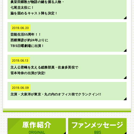
眞栄田郷敦が物語の鍵を握る人物・
七尾圭太役に！
脇を固めるキャスト陣も決定！
2019.06.20
芸能生活55周年！！
西郷輝彦が約24年ぶりに
TBS日曜劇場に出演！
2019.06.13
主人公君嶋を支える総務部員・佐倉多英役で
笹本玲奈の出演が決定!
2019.06.09
主演・大泉洋が東京・丸の内のオフィス街でクランクイン!!