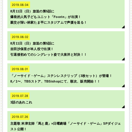
2019.08.04
8月11日（日）放送の第5話に
爆発的人気子どもユニット「Foorin」が出演！
親交が深い林家たま平にスタジアムで声援を送る！
2019.08.02
8月11日（日）放送の第5話に
吉田沙保里が本人役で出演！
引退後初めてのシングレット姿で大泉洋と対決！！
2019.08.01
「ノーサイド・ゲーム」ステンレスクリップ（3枚セット）が登場！
8／1〜、TBSストア、TBSishopにて、順次、販売開始！！
2019.07.28
3話のあれこれ
2019.07.26
主題歌 米津玄師「馬と鹿」×日曜劇場「ノーサイド・ゲーム」SPダイジェ
スト公開！