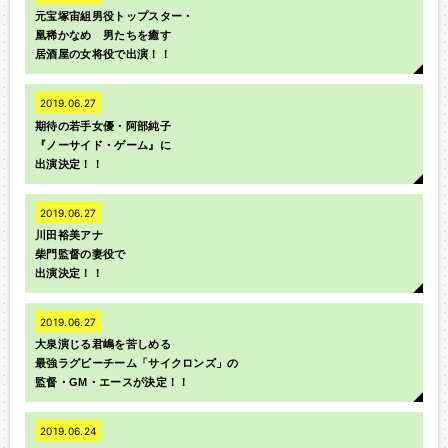
元宝塚宙組男役トップスター・
凰稀かなめ 男たちを癒す
居酒屋の女将役で出演！！
2019.06.27
期待の若手女優・阿部純子
『ノーサイド・ゲーム』に
出演決定！！
2019.06.27
川田裕美アナ
柴門監督の妻役で
出演決定！！
2019.06.27
大泉演じる君嶋を苦しめる
最強ラグビーチーム「サイクロンズ」の
監督・GM・エースが決定！！
2019.06.24