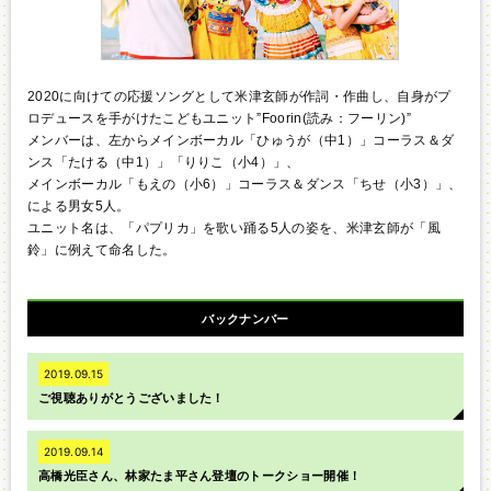
2020に向けての応援ソングとして米津玄師が作詞・作曲し、自身がプ
ロデュースを手がけたこどもユニット”Foorin(読み：フーリン)”
メンバーは、左からメインボーカル「ひゅうが（中1）」コーラス＆ダ
ンス「たける（中1）」「りりこ（小4）」、
メインボーカル「もえの（小6）」コーラス＆ダンス「ちせ（小3）」、
による男女5人。
ユニット名は、「パプリカ」を歌い踊る5人の姿を、米津玄師が「風
鈴」に例えて命名した。
バックナンバー
2019.09.15
ご視聴ありがとうございました！
2019.09.14
高橋光臣さん、林家たま平さん登壇のトークショー開催！