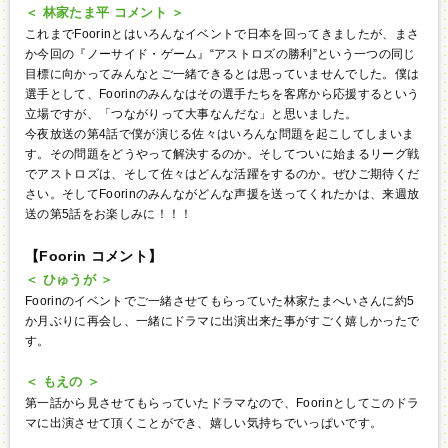
＜ 林家たま平 コメント ＞
これまでFoorinとはいろんなイベントで日本を回ってきましたが、まさ
か今回の『ノーサイド・ゲーム』“アストロズの勝利”という一つの同じ
目標に向かってみんなとご一緒できるとは思っていませんでした。僕は
選手として、Foorinのみんなはその選手たちを客席から応援するという
立場ですが、「つながりって大事なんだな」と思いました。
今夜放送の第4話で僕が演じる佐々はいろんな問題を起こしてしまいま
す。その問題をどうやって解決するのか。そしてついに始まるリーグ戦
でアストロズは、そして佐々はどんな活躍をするのか。ぜひご期待くだ
さい。そしてFoorinのみんながどんな声援を送ってくれたかは、来週放
送の第5話をお楽しみに！！！
【Foorin コメント】
＜ ひゅうが ＞
Foorinのイベントでご一緒させてもらっていた林家たまへいさんに約5
か月ぶりに再会し、一緒にドラマに出演出来た事がすごく嬉しかったで
す。
＜ もえの ＞
第一話から見させてもらっていたドラマなので、Foorinとしてこのドラ
マに出演させて頂くことができ、嬉しい気持ちでいっぱいです。