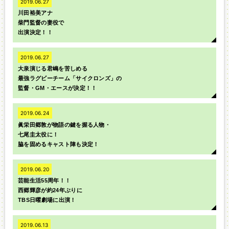
2019.06.27
川田裕美アナ
柴門監督の妻役で
出演決定！！
2019.06.27
大泉演じる君嶋を苦しめる
最強ラグビーチーム「サイクロンズ」の
監督・GM・エースが決定！！
2019.06.24
眞栄田郷敦が物語の鍵を握る人物・
七尾圭太役に！
脇を固めるキャスト陣も決定！
2019.06.20
芸能生活55周年！！
西郷輝彦が約24年ぶりに
TBS日曜劇場に出演！
2019.06.13