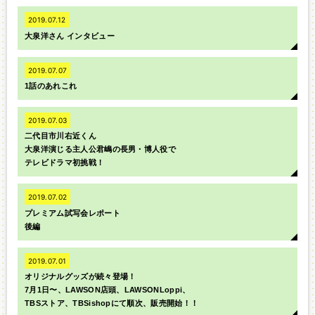
2019.07.12
大泉洋さん インタビュー
2019.07.07
1話のあれこれ
2019.07.03
二代目市川右近くん
大泉洋演じる主人公君嶋の長男・博人役で
テレビドラマ初挑戦！
2019.07.02
プレミアム試写会レポート
後編
2019.07.01
オリジナルグッズが続々登場！
7月1日〜、LAWSON店頭、LAWSONLoppi、
TBSストア、TBSishopにて順次、販売開始！！