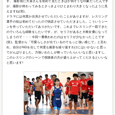
す。 撮影前に大泉さんを初めて見たときはか弱そうな印象だったんです
が、撮影が終わってみるとさっきよりひとまわり大きくなったように見
えますね(笑)。
ドラマには何度か出演させていただいたことがありますが、レスリング
選手の役は初めてだったので快諾させていただきました。こういうシー
ンを作っていただいてありがたいです。これまでレスリング一筋できた
のでいろんな経験をしたいです。が、セリフがあると大根女優になって
しまうので・・・今回一番救われたのはセリフが少なかったことです
(笑)。監督から「可愛らしさが出ているのでもっと強い感じで」と言わ
れ、自分がNGを出して何度も撮影を繰り返すわけにはいかないと思っ
てがんばりました。力強いわたしが映っていたらいいなと思いますし、
このレスリングのシーンで視聴者の方が盛り上がってくださるといいな
と思います!