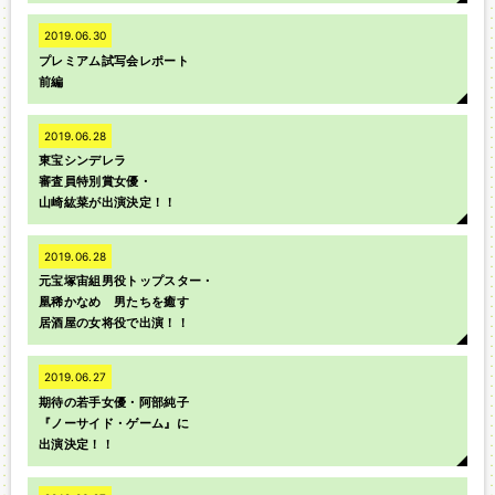
2019.06.30
プレミアム試写会レポート
前編
2019.06.28
東宝シンデレラ
審査員特別賞女優・
山崎紘菜が出演決定！！
2019.06.28
元宝塚宙組男役トップスター・
凰稀かなめ 男たちを癒す
居酒屋の女将役で出演！！
2019.06.27
期待の若手女優・阿部純子
『ノーサイド・ゲーム』に
出演決定！！