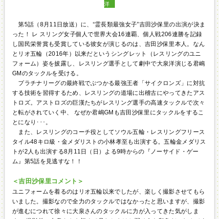
洋
第5話（8月11日放送）に、“霊長類最強女子”吉田沙保里の出演が決ま
った！ レ スリング女子個人で世界大会16連覇、個人戦206連勝を記録
し国民栄誉賞も受賞している彼女が演じるのは、吉田沙保里本人。なん
とリオ五輪（2016年）以来だというシングレット（レスリングのユニ
フォーム）姿を披露し、レスリング選手として劇中で大泉洋演じる君嶋
GMのタックルを受ける。
プラチナリーグの最終戦でぶつかる最強王者「サイクロンズ」に対抗
する技術を習得するため、レスリングの道場に出稽古にやってきたアス
トロズ。アストロズの巨漢たちがレスリング選手の高速タックルで次々
と転がされていく中、 なぜか君嶋GMも吉田沙保里にタックルをするこ
とになり･･･。
また、レスリングのコーチ役としてソウル五輪・レスリングフリース
タイル48キロ級・金メダリストの小林孝至も出演する。五輪金メダリス
トが2人も出演する8月11日（日）よる9時からの『ノーサイド・ゲー
ム』第5話を見逃すな！！
＜吉田沙保里コメント＞
ユニフォームを着るのはリオ五輪以来でしたが、楽しく撮影させてもら
いました。撮影なので全力のタックルではなかったと思いますが、撮影
が進むにつれて徐々に大泉さんのタックルに力が入ってきた気がしま