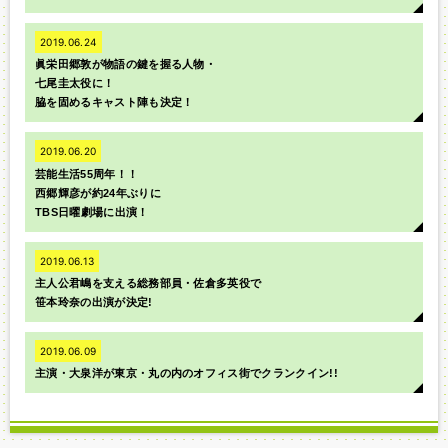
2019.06.24
眞栄田郷敦が物語の鍵を握る人物・
七尾圭太役に！
脇を固めるキャスト陣も決定！
2019.06.20
芸能生活55周年！！
西郷輝彦が約24年ぶりに
TBS日曜劇場に出演！
2019.06.13
主人公君嶋を支える総務部員・佐倉多英役で
笹本玲奈の出演が決定!
2019.06.09
主演・大泉洋が東京・丸の内のオフィス街でクランクイン!!