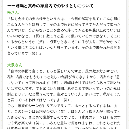
ーー君嶋と真希の家庭内でのやりとりについて
松さん
「私も会社での夫の様子というのは、（今日の試写を見て）こんな風に
こんな人たちと対峙して、その上で家庭に戻ってきてたんだって知った
んですけど、分からないことを含めて帰ってきた姿を受け止めていけば
いいのかなと。（尻に）敷こうと思って敷いているのではなく、そこに
いるからというか（笑）。必要なときにそこに手があり、声がかかって
という風に力になればいいなと思っています。その上で書かれた台詞を
言っています（笑）」
大泉さん
「台本の字面で言うと、もっと厳しいんですよ。尻の敷き方がすごい。
2話、3話ではもうちょっと厳しい台詞が出てきますから。2話では『息
しないで』って言われます（笑）。君嶋は会社では地位もあって割と強
いはずなんです。でも家にいた瞬間、あそこまで弱いっていうのが私は
割ととリアルだと思うんです。絶対こういう人、多いはず。私がそうだ
と言っているわけではないですよ（笑）。
でも（家族のシーンが）リアルで良くて、ホッとするんですよね。あ
と、このシーンは台詞が少ない（笑）。ほとんど（松さんが）喋ってく
ださるから。まとめて撮影するんですけど、（家庭のシーンは）ものす
ごく気が楽です（笑）。いろんな意味で癒されますね。これからどれだ
け真希が君嶋に言ってくるのか楽しみにしていただけたらと思います。