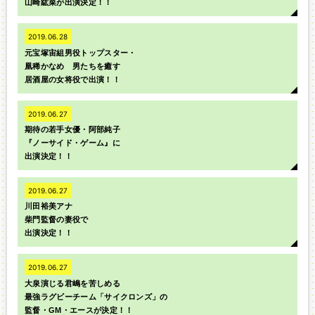
山崎紘菜が出演決定！！
2019.06.28
元宝塚宙組男役トップスター・
凰稀かなめ 男たちを癒す
居酒屋の女将役で出演！！
2019.06.27
期待の若手女優・阿部純子
『ノーサイド・ゲーム』に
出演決定！！
2019.06.27
川田裕美アナ
柴門監督の妻役で
出演決定！！
2019.06.27
大泉演じる君嶋を苦しめる
最強ラグビーチーム「サイクロンズ」の
監督・GM・エースが決定！！