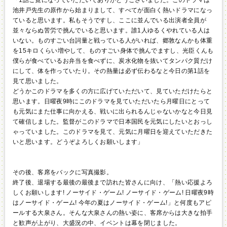
池井戸先生の原作から始まりまして、すべてが面白く熱いドラマになっ
ていると思います。私もそうですし、ここに並んでいる出演者全員が
並々ならぬ苦労で挑んでいると思います。誰1人ゆるくやれている人は
いない。ものすごい台詞量と戦っている人がいれば、郷敦なんかも体重
を15キロくらい増やして、ものすごい身体で挑んでますし、光臣くんも
僕らが食べているお弁当を食べずに、炭水化物を抜いてタンパク質だけ
にして、体を作っていたり。その熱量は必ず伝わるなと今日の第1話を
見て思いました。
どうかこのドラマを多くの方に広げていただいて、見ていただけたらと
思います。日曜夜9時にこのドラマを見ていただいたら月曜日にとって
も元気にまた仕事に向かえる、戦いに出られるんじゃないかなと今日見
て確信しました。監督がこのドラマで日本国民を元気にしたいとおっし
ゃっていました。このドラマを見て、元気に月曜日を迎えていただきた
いと思います。どうぞよろしくお願いします」
その後、客席をバックに写真撮影。
終了後、退場する最後の最後まで訪れた皆さんに向け、「熱い応援よろ
しくお願いします! ノーサイド・ゲーム! ノーサイド・ゲーム! 日曜夜9時
はノーサイド・ゲーム! 今年の夏はノーサイド・ゲーム!」と何度もアピ
ールする大泉さん。そんな大泉さんの熱い姿に、客席からは大きな拍手
と歓声が上がり、大盛況の中、イベントは幕を閉じました。