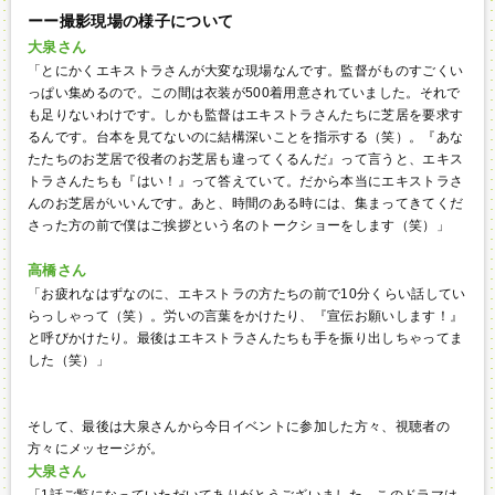
ーー撮影現場の様子について
大泉さん
「とにかくエキストラさんが大変な現場なんです。監督がものすごくい
っぱい集めるので。この間は衣装が500着用意されていました。それで
も足りないわけです。しかも監督はエキストラさんたちに芝居を要求す
るんです。台本を見てないのに結構深いことを指示する（笑）。『あな
たたちのお芝居で役者のお芝居も違ってくるんだ』って言うと、エキス
トラさんたちも『はい！』って答えていて。だから本当にエキストラさ
んのお芝居がいいんです。あと、時間のある時には、集まってきてくだ
さった方の前で僕はご挨拶という名のトークショーをします（笑）」
高橋さん
「お疲れなはずなのに、エキストラの方たちの前で10分くらい話してい
らっしゃって（笑）。労いの言葉をかけたり、『宣伝お願いします！』
と呼びかけたり。最後はエキストラさんたちも手を振り出しちゃってま
した（笑）」
そして、最後は大泉さんから今日イベントに参加した方々、視聴者の
方々にメッセージが。
大泉さん
「1話ご覧になっていただいてありがとうございました。このドラマは