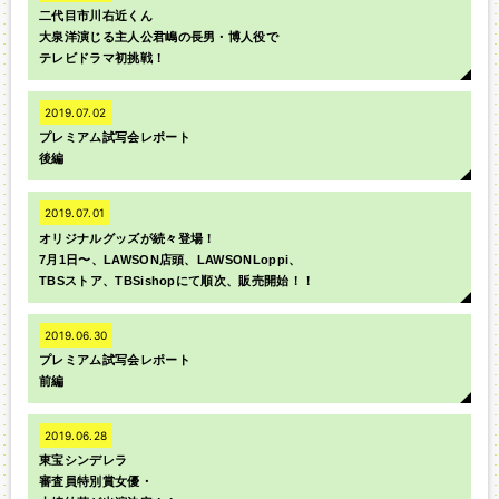
二代目市川右近くん
大泉洋演じる主人公君嶋の長男・博人役で
テレビドラマ初挑戦！
2019.07.02
プレミアム試写会レポート
後編
2019.07.01
オリジナルグッズが続々登場！
7月1日〜、LAWSON店頭、LAWSONLoppi、
TBSストア、TBSishopにて順次、販売開始！！
2019.06.30
プレミアム試写会レポート
前編
2019.06.28
東宝シンデレラ
審査員特別賞女優・