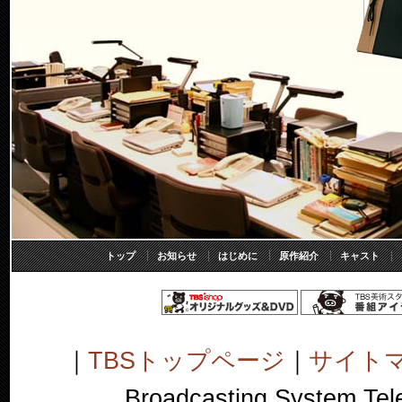
トップ
お知らせ
はじめに
原作紹介
キャスト
｜
TBSトップページ
｜
サイト
Broadcasting System Telev