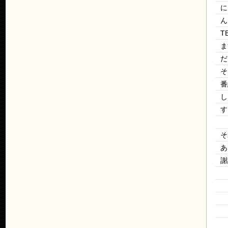
に
ん
T
ま
だ
そ
番
し
す
そ
あ
謝