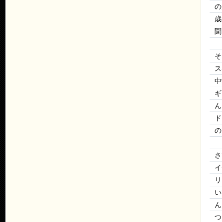
の
歳
聞
そ
ス
中
ギ
ん
ド
の
さ
イ
リ
い
ん
つ