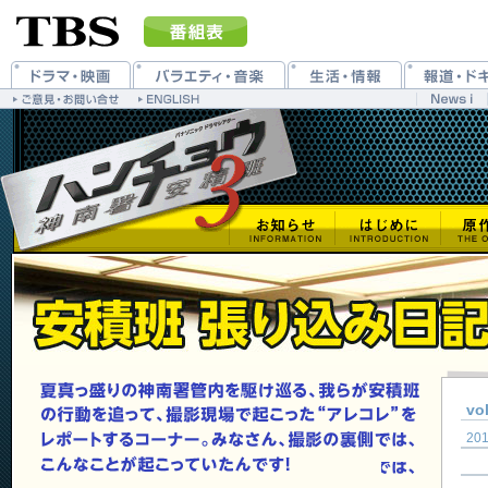
vo
201