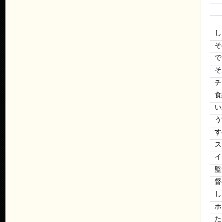
し
そ
で
そ
チ
食
い
う
す
ス
イ
監
督
し
ホ
た