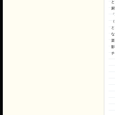
と
厨
「
（
と
な
楽
影
チ