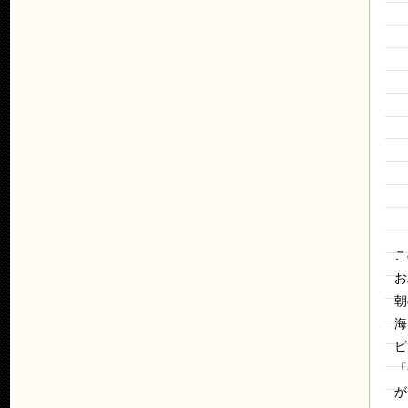
こ
お
朝
海
ビ
「
が