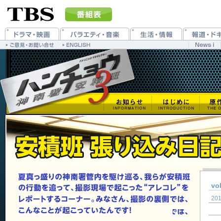
vo
201